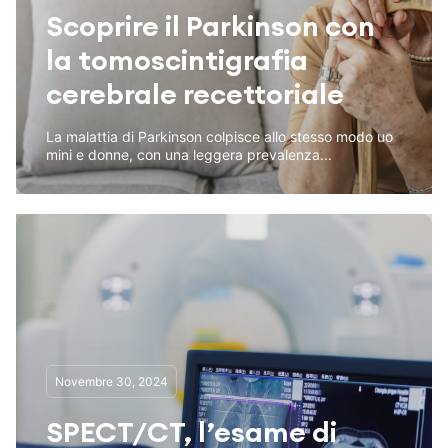
Scoprire il Parkinson con
la tomoscintigrafia
cerebrale recettoriale
La malattia di Parkinson colpisce allo stesso modo uo
mini e donne, con una leggera prevalenza...
Novembre 30, 2024
SPECT/CT, l’esame di