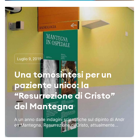
Luglio 9, 2019
Una tomosintesi per un
paziente unico: la
“Resurrezione di Cristo”
del Mantegna
A un anno dalle indagini scientifiche sul dipinto di Andr
ea Mantegna, Resurrezione di Cristo, attualmente...