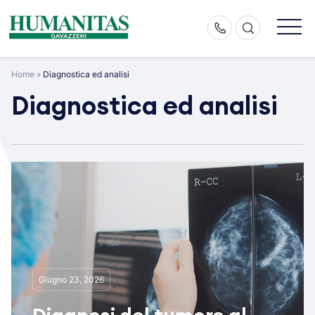
Skip
to
content
Home
»
Diagnostica ed analisi
Diagnostica ed analisi
Giugno 23, 2026