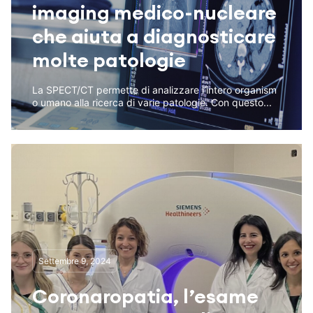
imaging medico-nucleare
che aiuta a diagnosticare
molte patologie
La SPECT/CT permette di analizzare l’intero organism
o umano alla ricerca di varie patologie. Con questo...
Settembre 9, 2024
Coronaropatia, l’esame