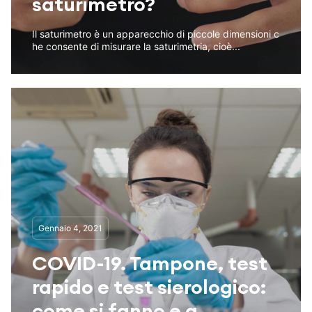
saturimetro?
Il saturimetro è un apparecchio di piccole dimensioni c
he consente di misurare la saturimetria, cioè...
Gennaio 4, 2021
COVID-19. Tampone, test
rapido e test sierologico:
come si fanno e a...