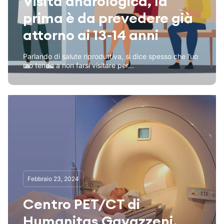
Visita andrologica, la
prima è da prevedere già
attorno ai 13-14 anni
Parlando di salute riproduttiva, si dice spesso che l’uo
mo tende a non farsi visitare per...
Febbraio 23, 2024
Centro PET/CT di
Humanitas Gavazzeni,