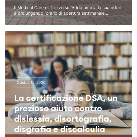
Il Medical Care di Trezzo sull’Adda amplia la sua offert
a prolungando l’orario di apertura settimanale...
Ottobre 12, 2020
La certificazione DSA, un
prezioso aiuto contro
dislessia, disortografia,
disgrafia e discalculia