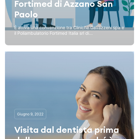
Fortimed di Azzano San
Paolo
È attiva una convenzione tra Cliniche Gavazzeni spa e
il Poliambulatorio Fortimed Italia srl di...
Giugno 9, 2022
Visita dal dentista prima