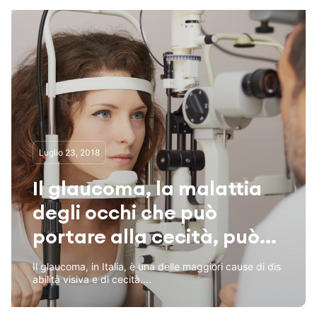
Luglio 23, 2018
Il glaucoma, la malattia
degli occhi che può
portare alla cecità, può...
Il glaucoma, in Italia, è una delle maggiori cause di dis
abilità visiva e di cecità....