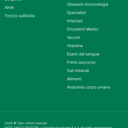
Glossario immunologia
Almè
Specialisti
Trezzo sull’Adda
Infezioni
Strumenti Medici
Vaccini
Vitamine
Esami del sangue
Primo soccorso
Sali minerali
Alimenti
Anatomia corpo umano
2026 © Tutti i diritti riservati
ENTE UNICO GESTORE – Cliniche Gavazzeni S.p.A. Società unipersonale