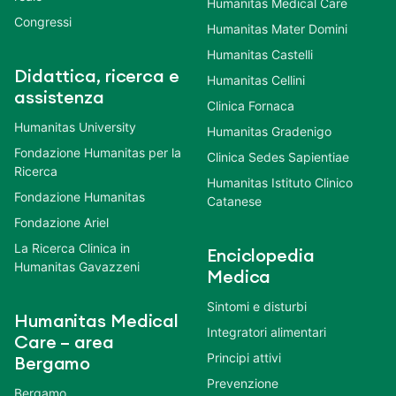
Humanitas Medical Care
Congressi
Humanitas Mater Domini
Humanitas Castelli
Didattica, ricerca e
Humanitas Cellini
assistenza
Clinica Fornaca
Humanitas University
Humanitas Gradenigo
Fondazione Humanitas per la
Clinica Sedes Sapientiae
Ricerca
Humanitas Istituto Clinico
Fondazione Humanitas
Catanese
Fondazione Ariel
La Ricerca Clinica in
Enciclopedia
Humanitas Gavazzeni
Medica
Sintomi e disturbi
Humanitas Medical
Integratori alimentari
Care – area
Principi attivi
Bergamo
Prevenzione
Bergamo