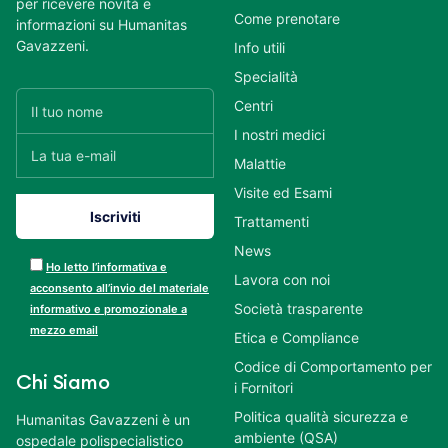
per ricevere novità e
Come prenotare
informazioni su Humanitas
Gavazzeni.
Info utili
Specialità
Centri
I nostri medici
Malattie
Visite ed Esami
Trattamenti
News
Ho letto l’informativa e
Lavora con noi
acconsento all’invio del materiale
Società trasparente
informativo e promozionale a
mezzo email
Etica e Compliance
Codice di Comportamento per
Chi Siamo
i Fornitori
Politica qualità sicurezza e
Humanitas Gavazzeni è un
ambiente (QSA)
ospedale polispecialistico