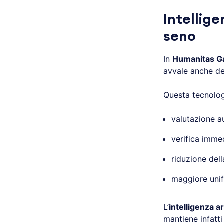
Intellige
seno
In
Humanitas G
avvale anche de
Questa tecnolog
valutazione a
verifica imme
riduzione del
maggiore unif
L’
intelligenza ar
mantiene infatti 