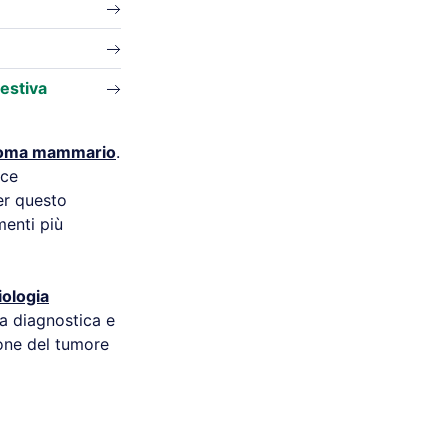
estiva
noma mammario
.
sce
er questo
menti più
iologia
la diagnostica e
ione del tumore