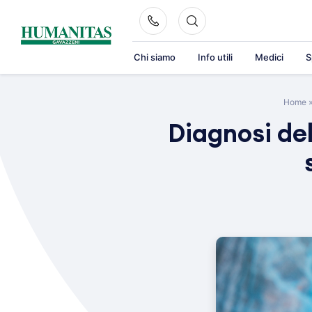
Skip
to
content
Chi siamo
Info utili
Medici
S
Home
Diagnosi del