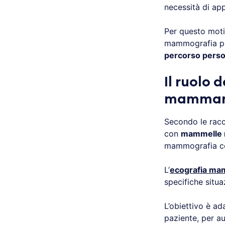
necessità di ap
Per questo moti
mammografia può
percorso perso
Il ruolo 
mammar
Secondo le rac
con
mammelle 
mammografia c
L’
ecografia ma
specifiche situaz
L’obiettivo è ad
paziente, per au