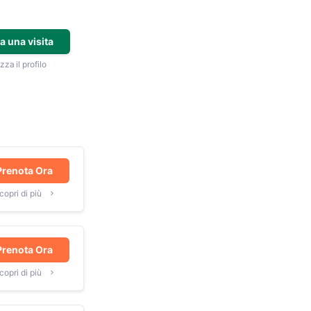
a una visita
zza il profilo
Prenota Ora
copri di più
Prenota Ora
copri di più