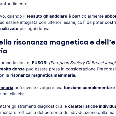
profondimento.
vo, quando il
tessuto ghiandolare
è particolarmente
abbo
 essere integrata con ulteriori esami, così da poter costr
nalizzato
per ogni donna.
della risonanza magnetica e dell’
ia
comandazioni di
EUSOBI
(European Society Of Breast Imagi
molto dense
può essere presa in considerazione l’integrazi
on la
risonanza magnetica mammaria
.
mmaria
può invece svolgere una
funzione complementare
ioni cliniche.
attare gli strumenti diagnostici alle
caratteristiche individua
mentare l’efficacia del percorso di individuazione della mala