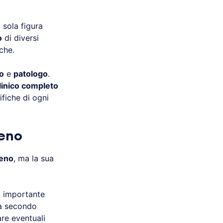
sola figura
o
di diversi
iche.
o
e
patologo
.
linico completo
ifiche di ogni
seno
seno
, ma la sua
 importante
ta secondo
are eventuali