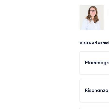
Visite ed esam
Mammogra
Risonanz