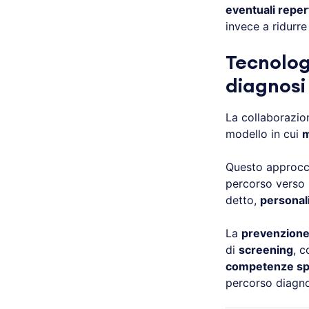
eventuali reper
invece a ridurre
Tecnolog
diagnosi
La collaborazio
modello in cui
m
Questo approccio
percorso verso
detto,
personal
La
prevenzion
di
screening
, 
competenze spe
percorso diagn