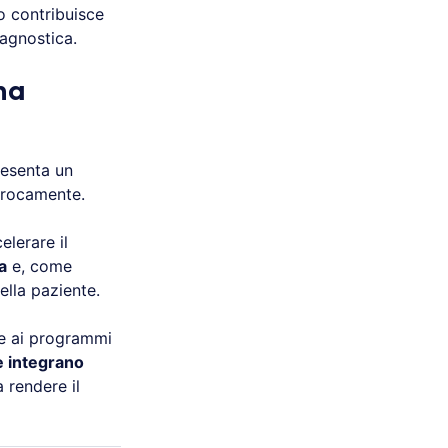
co contribuisce
iagnostica.
na
esenta un
procamente.
celerare il
a
e, come
ella paziente.
re ai programmi
e integrano
 rendere il