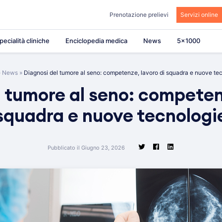
Prenotazione prelievi
Servizi online
pecialità cliniche
Enciclopedia medica
News
5×1000
»
News
»
Diagnosi del tumore al seno: competenze, lavoro di squadra e nuove te
 tumore al seno: competen
squadra e nuove tecnologi
Pubblicato il Giugno 23, 2026