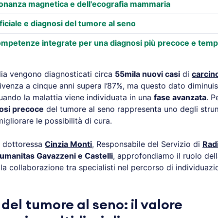
risonanza magnetica e dell'ecografia mammaria
ificiale e diagnosi del tumore al seno
ompetenze integrate per una diagnosi più precoce e temp
alia vengono diagnosticati circa
55mila nuovi casi
di
carci
ivenza a cinque anni supera l’87%, ma questo dato diminui
uando la malattia viene individuata in una
fase avanzata
. P
osi precoce
del tumore al seno rappresenta uno degli stru
igliorare le possibilità di cura.
la dottoressa
Cinzia Monti
, Responsabile del Servizio di
Rad
umanitas Gavazzeni e Castelli
, approfondiamo il ruolo del
la collaborazione tra specialisti nel percorso di individuaz
del tumore al seno: il valore