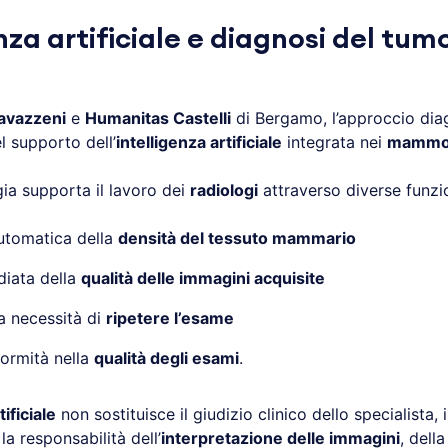
nza artificiale e diagnosi del tum
avazzeni
e
Humanitas Castelli
di Bergamo, l’approccio dia
l supporto dell’
intelligenza artificiale
integrata nei
mammog
ia supporta il lavoro dei
radiologi
attraverso diverse funzio
utomatica della
densità del tessuto mammario
diata della
qualità delle immagini acquisite
la necessità di
ripetere l’esame
ormità nella
qualità degli esami
.
tificiale
non sostituisce il giudizio clinico dello specialista, 
la responsabilità dell’
interpretazione delle immagini
, dell