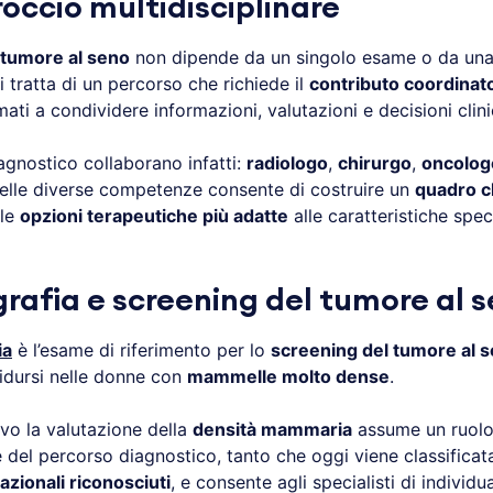
occio multidisciplinare
 tumore al seno
non dipende da un singolo esame o da una 
i tratta di un percorso che richiede il
contributo coordinat
amati a condividere informazioni, valutazioni e decisioni clin
agnostico collaborano infatti:
radiologo
,
chirurgo
,
oncolog
delle diverse competenze consente di costruire un
quadro c
 le
opzioni terapeutiche più adatte
alle caratteristiche spec
fia e screening del tumore al 
ia
è l’esame di riferimento per lo
screening del tumore al 
ridursi nelle donne con
mammelle molto dense
.
vo la valutazione della
densità mammaria
assume un ruolo
ne del percorso diagnostico, tanto che oggi viene classifica
azionali riconosciuti
, e consente agli specialisti di individu