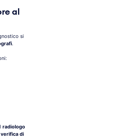
ore al
gnostico si
rafi
.
ni:
il
radiologo
a
verifica di