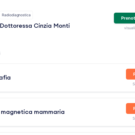
Radiodiagnostica
Prenot
Dottoressa Cinzia Monti
visuali
i
fia
S
a magnetica mammaria
S