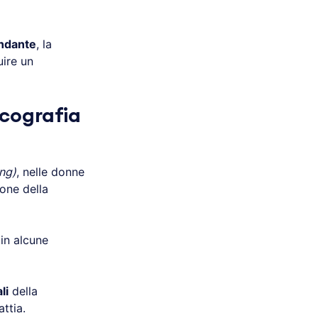
ndante
, la
uire un
ecografia
ng)
, nelle donne
one della
in alcune
li
della
ttia.