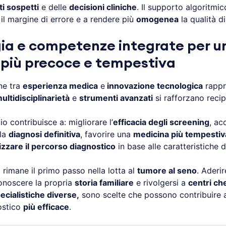
ti sospetti
e delle
decisioni cliniche
. Il supporto algoritmi
 il margine di errore e a rendere più
omogenea
la qualità d
ia e competenze integrate per u
 più precoce e tempestiva
ne tra
esperienza medica
e
innovazione tecnologica
rappr
ultidisciplinarietà
e
strumenti avanzati
si rafforzano reci
 contribuisce a: migliorare l’
efficacia degli screening
, ac
 la
diagnosi definitiva
, favorire una
medicina più tempestiv
izzare il percorso diagnostico
in base alle caratteristiche d
e
rimane il primo passo nella lotta al
tumore al seno
. Aderi
conoscere la propria
storia familiare
e rivolgersi a
centri ch
cialistiche diverse,
sono scelte che possono contribuire a
ostico
più efficace
.