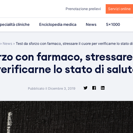
Prenotazione prelievi
Servizi online
pecialità cliniche
Enciclopedia medica
News
5×1000
»
News
»
Test da sforzo con farmaco, stressare il cuore per verificarne lo stato di
rzo con farmaco, stressare 
erificarne lo stato di salu
Pubblicato il Dicembre 3, 2019