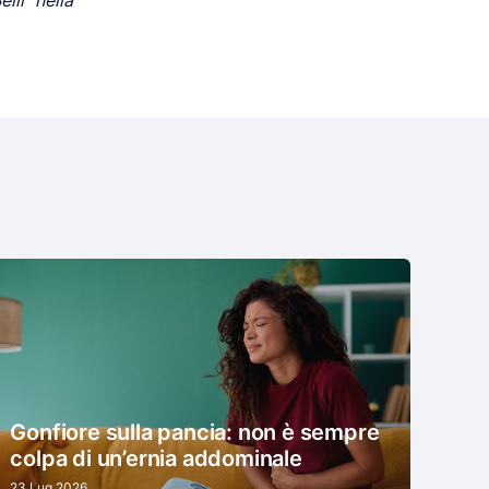
lli” nella
Gonfiore sulla pancia: non è sempre
colpa di un’ernia addominale
23 Lug 2026