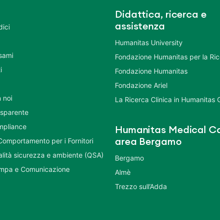
Didattica, ricerca e
assistenza
dici
Humanitas University
Esami
Fondazione Humanitas per la Ri
i
Fondazione Humanitas
Fondazione Ariel
 noi
La Ricerca Clinica in Humanitas
asparente
mpliance
Humanitas Medical Ca
Comportamento per i Fornitori
area Bergamo
ualità sicurezza e ambiente (QSA)
Bergamo
ampa e Comunicazione
Almè
Trezzo sull’Adda