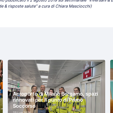
olo pubblicato il 2 agosto 2019 sul settimanale “Viversani & Be
e & risposte salute” a cura di Chiara Masciocchi)
Aeroporto di Milano Bergamo, spazi
rinnovati per il punto di Primo
Soccorso
23 Lug 2026