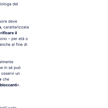
diologa del
cuore deve
s
, caratterizzata
rificare il
sono – per età o
 anche al fine di
almente
me in sé può
 osservi un
e
che
bloccanti
».