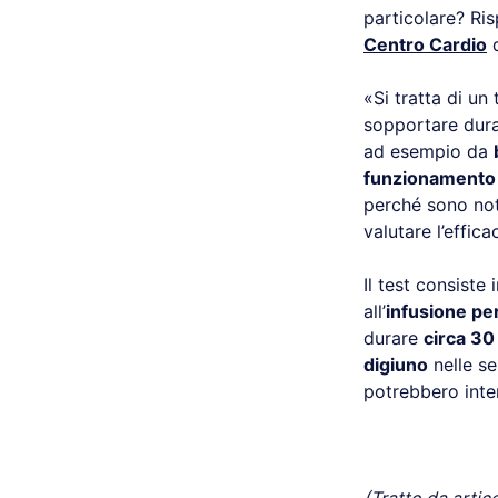
particolare? R
Centro Cardio
«Si tratta di u
sopportare dur
ad esempio da
funzionamento
perché sono not
valutare l’effic
Il test consiste i
all’
infusione pe
durare
circa 30
digiuno
nelle se
potrebbero inte