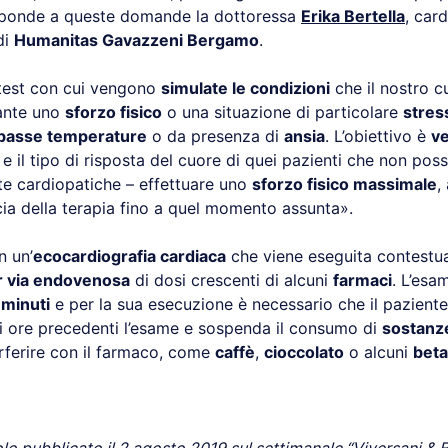
isponde a queste domande la dottoressa
Erika Bertella
, car
di
Humanitas Gavazzeni Bergamo
.
n test con cui vengono
simulate le condizioni
che il nostro 
ante uno
sforzo fisico
o una situazione di particolare
stres
basse temperature
o da presenza di
ansia
. L’obiettivo è
ve
e il tipo di risposta del cuore di quei pazienti che non pos
e cardiopatiche – effettuare uno
sforzo fisico massimale
,
acia della terapia fino a quel momento assunta».
n un’
ecocardiografia cardiaca
che viene eseguita contestu
r via endovenosa
di dosi crescenti di alcuni
farmaci
. L’esa
 minuti
e per la sua esecuzione è necessario che il paziente
i ore precedenti l’esame e sospenda il consumo di
sostanz
rferire con il farmaco, come
caffè
,
cioccolato
o alcuni
beta