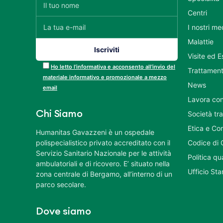
Centri
I nostri me
Malattie
Visite ed 
Ho letto l’informativa e acconsento all’invio del
Trattament
materiale informativo e promozionale a mezzo
News
email
Lavora con
Chi Siamo
Società tr
Etica e Co
Humanitas Gavazzeni è un ospedale
polispecialistico privato accreditato con il
Codice di 
Servizio Sanitario Nazionale per le attività
Politica q
ambulatoriali e di ricovero. E’ situato nella
Ufficio St
zona centrale di Bergamo, all’interno di un
parco secolare.
Dove siamo