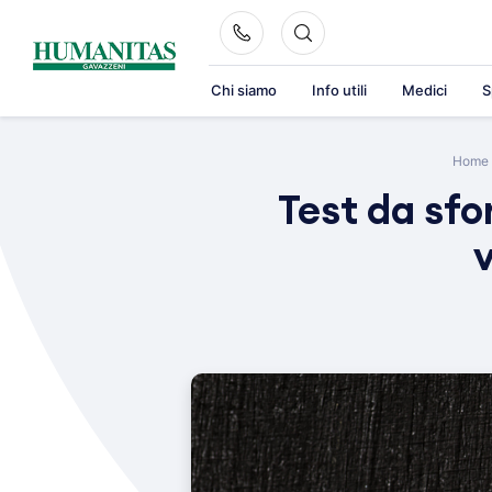
Skip
to
content
Chi siamo
Info utili
Medici
S
Home
Test da sfo
v