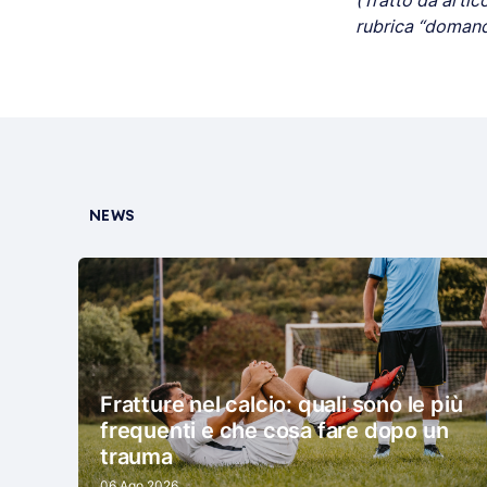
(Tratto da artic
rubrica “domand
NEWS
Fratture nel calcio: quali sono le più
frequenti e che cosa fare dopo un
trauma
06 Ago 2026