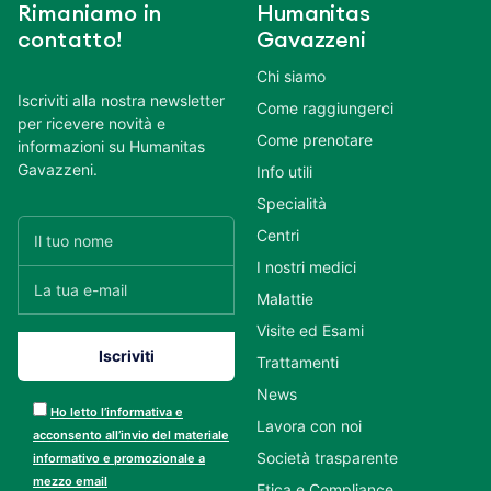
Rimaniamo in
Humanitas
contatto!
Gavazzeni
Chi siamo
Iscriviti alla nostra newsletter
Come raggiungerci
per ricevere novità e
Come prenotare
informazioni su Humanitas
Gavazzeni.
Info utili
Specialità
Centri
I nostri medici
Malattie
Visite ed Esami
Trattamenti
News
Ho letto l’informativa e
Lavora con noi
acconsento all’invio del materiale
Società trasparente
informativo e promozionale a
mezzo email
Etica e Compliance