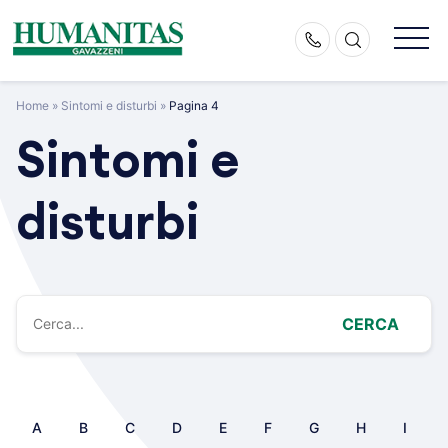
Skip
to
content
Home
»
Sintomi e disturbi
»
Pagina 4
Sintomi e
disturbi
CERCA
A
B
C
D
E
F
G
H
I