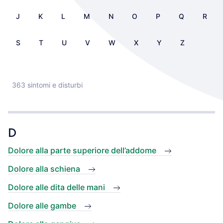
J
K
L
M
N
O
P
Q
R
S
T
U
V
W
X
Y
Z
363 sintomi e disturbi
D
Dolore alla parte superiore dell’addome
Dolore alla schiena
Dolore alle dita delle mani
Dolore alle gambe