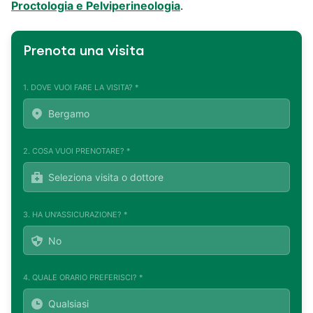
Proctologia e Pelviperineologia
.
Prenota una visita
1. DOVE VUOI FARE LA VISITA? *
2. COSA VUOI PRENOTARE? *
3. HA UN'ASSICURAZIONE? *
4. QUALE ORARIO PREFERISCI? *