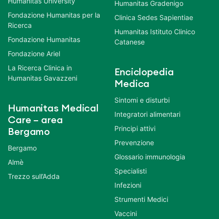
Humanitas University
Humanitas Gradenigo
Fondazione Humanitas per la
Clinica Sedes Sapientiae
Ricerca
Humanitas Istituto Clinico
Fondazione Humanitas
Catanese
Fondazione Ariel
La Ricerca Clinica in
Enciclopedia
Humanitas Gavazzeni
Medica
Sintomi e disturbi
Humanitas Medical
Integratori alimentari
Care – area
Principi attivi
Bergamo
Prevenzione
Bergamo
Glossario immunologia
Almè
Specialisti
Trezzo sull’Adda
Infezioni
Strumenti Medici
Vaccini