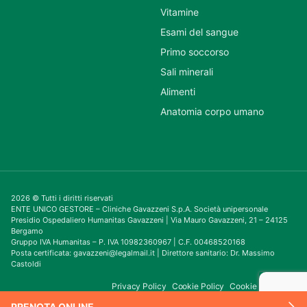
Vitamine
Esami del sangue
Primo soccorso
Sali minerali
Alimenti
Anatomia corpo umano
2026 © Tutti i diritti riservati
ENTE UNICO GESTORE – Cliniche Gavazzeni S.p.A. Società unipersonale
Presidio Ospedaliero Humanitas Gavazzeni | Via Mauro Gavazzeni, 21 – 24125
Bergamo
Gruppo IVA Humanitas – P. IVA 10982360967 | C.F. 00468520168
Posta certificata: gavazzeni@legalmail.it | Direttore sanitario: Dr. Massimo
Castoldi
Privacy Policy
Cookie Policy
Cookie Consent
PRENOTA ONLINE