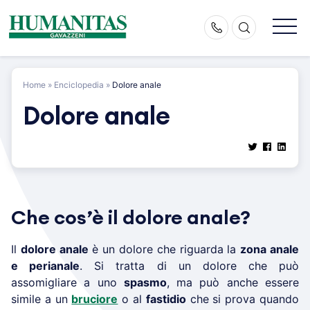
Skip
to
content
Home
»
Enciclopedia
»
Dolore anale
Dolore anale
Che cos’è il dolore anale?
Il
dolore anale
è un dolore che riguarda la
zona anale
e perianale
. Si tratta di un dolore che può
assomigliare a uno
spasmo
, ma può anche essere
simile a un
bruciore
o al
fastidio
che si prova quando