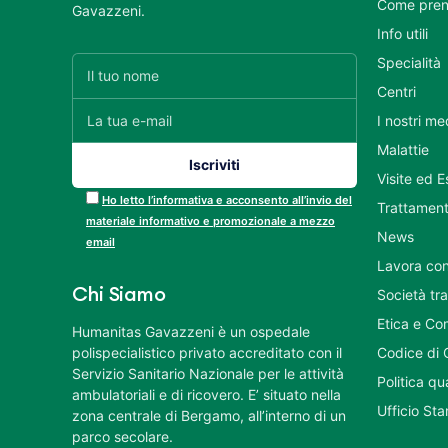
Come pren
Gavazzeni.
Info utili
Specialità
Centri
I nostri me
Malattie
Visite ed 
Ho letto l’informativa e acconsento all’invio del
Trattament
materiale informativo e promozionale a mezzo
News
email
Lavora con
Chi Siamo
Società tr
Etica e Co
Humanitas Gavazzeni è un ospedale
polispecialistico privato accreditato con il
Codice di 
Servizio Sanitario Nazionale per le attività
Politica q
ambulatoriali e di ricovero. E’ situato nella
Ufficio St
zona centrale di Bergamo, all’interno di un
parco secolare.