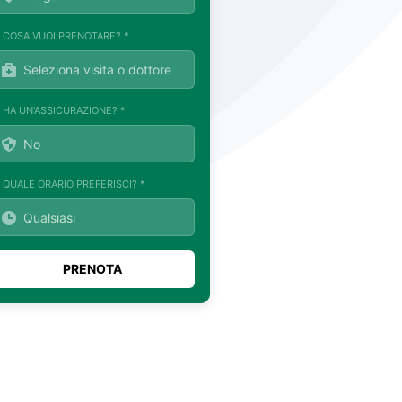
. COSA VUOI PRENOTARE? *
. HA UN'ASSICURAZIONE? *
. QUALE ORARIO PREFERISCI? *