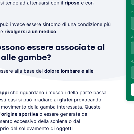
asi tende ad attenuarsi con il
riposo
e con
2
può invece essere sintomo di una condizione più
ne
rivolgersi a un medico
.
3
ossono essere associate al
 alle gambe?
4
ssere alla base del
dolore lombare e alle
appi
che riguardano i muscoli della parte bassa
esti casi si può irradiare ai
glutei
provocando
di movimento della gamba interessata. Queste
’
origine sportiva
o essere generate da
mento eccessivo della schiena o dal
rio del sollevamento di oggetti