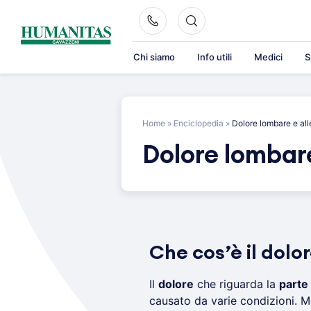
Skip
to
content
Chi siamo
Info utili
Medici
S
Home
»
Enciclopedia
»
Dolore lombare e al
Dolore lombar
Che cos’è il dol
Il
dolore
che riguarda la
parte
causato da varie condizioni. M