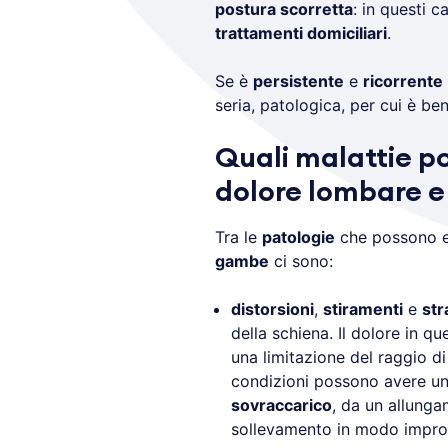
postura scorretta
: in questi c
trattamenti domiciliari
.
Se è
persistente
e
ricorrente
seria, patologica, per cui è be
Quali malattie p
dolore lombare e
Tra le
patologie
che possono e
gambe
ci sono:
distorsioni
,
stiramenti
e
str
della schiena. Il dolore in qu
una limitazione del raggio 
condizioni possono avere un
sovraccarico
, da un allunga
sollevamento in modo improp