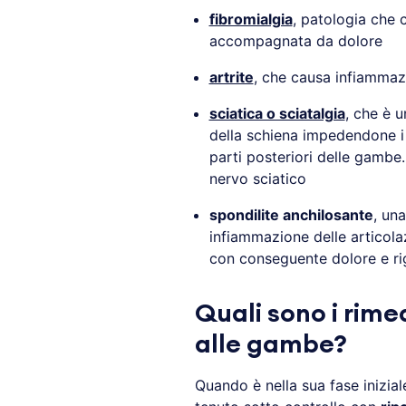
fibromialgia
, patologia che 
accompagnata da dolore
artrite
, che causa infiammazi
sciatica o sciatalgia
, che è u
della schiena impedendone i m
parti posteriori delle gambe
nervo sciatico
spondilite anchilosante
, un
infiammazione delle articola
con conseguente dolore e rig
Quali sono i rime
alle gambe?
Quando è nella sua fase inizial