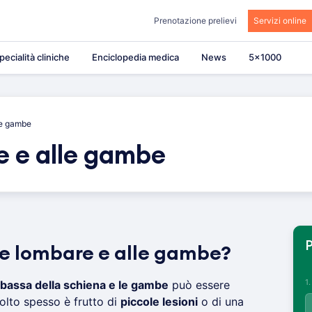
Prenotazione prelievi
Servizi online
pecialità cliniche
Enciclopedia medica
News
5×1000
le gambe
e e alle gambe
P
ore lombare e alle gambe?
1
 bassa della schiena e le gambe
può essere
olto spesso è frutto di
piccole lesioni
o di una