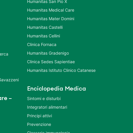
Humanitas San Pio X
Humanitas Medical Care
Humanitas Mater Domini
Humanitas Castelli
Humanitas Cellini
Clinica Fornaca
Humanitas Gradenigo
cerca
Clinica Sedes Sapientiae
Humanitas Istituto Clinico Catanese
 Gavazzeni
Enciclopedia Medica
re –
Sintomi e disturbi
Integratori alimentari
Principi attivi
Prevenzione
Glossario immunologia