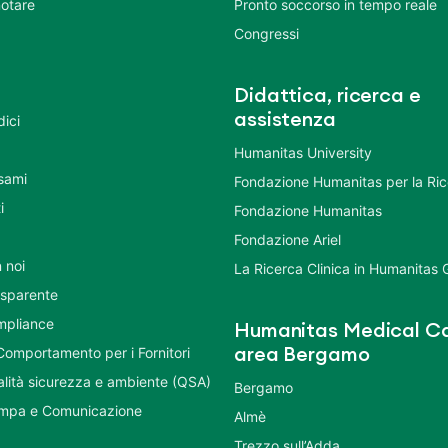
otare
Pronto soccorso in tempo reale
Congressi
Didattica, ricerca e
assistenza
dici
Humanitas University
Esami
Fondazione Humanitas per la Ri
i
Fondazione Humanitas
Fondazione Ariel
 noi
La Ricerca Clinica in Humanitas
asparente
mpliance
Humanitas Medical Ca
Comportamento per i Fornitori
area Bergamo
ualità sicurezza e ambiente (QSA)
Bergamo
ampa e Comunicazione
Almè
Trezzo sull’Adda