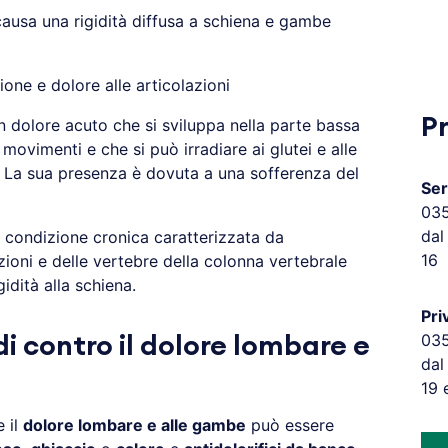
causa una rigidità diffusa a schiena e gambe
one e dolore alle articolazioni
P
n dolore acuto che si sviluppa nella parte bassa
ovimenti e che si può irradiare ai glutei e alle
. La sua presenza è dovuta a una sofferenza del
Ser
03
dal
a condizione cronica caratterizzata da
16
zioni e delle vertebre della colonna vertebrale
idità alla schiena.
Pri
03
di contro il dolore lombare e
dal
19 
e il
dolore lombare e alle gambe
può essere