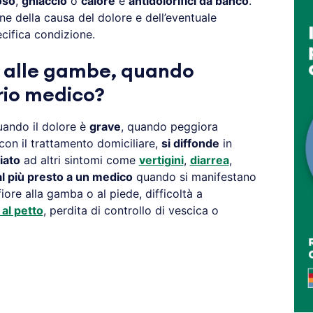
oso
,
ghiaccio
o
calore
e
antidolorifici da banco
.
ne della causa del dolore e dell’eventuale
cifica condizione.
e alle gambe, quando
prio medico?
ando il dolore è
grave
, quando peggiora
on il trattamento domiciliare,
si diffonde
in
iato
ad altri sintomi come
vertigini
,
diarrea
,
al più presto a un medico
quando si manifestano
ore alla gamba o al piede, difficoltà a
 al petto
, perdita di controllo di vescica o