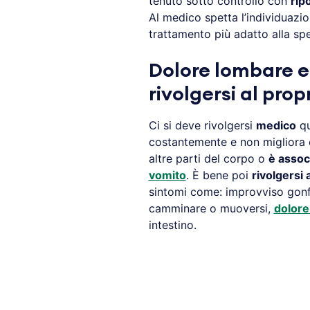
tenuto sotto controllo con
rip
Al medico spetta l’individuazio
trattamento più adatto alla spe
Dolore lombare 
rivolgersi al pro
Ci si deve rivolgersi
medico
qu
costantemente e non migliora c
altre parti del corpo o
è assoc
vomito
. È bene poi
rivolgersi 
sintomi come: improvviso gonfi
camminare o muoversi,
dolore
intestino.