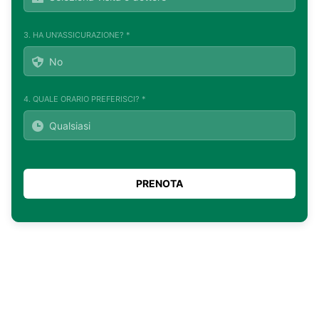
3. HA UN'ASSICURAZIONE? *
4. QUALE ORARIO PREFERISCI? *