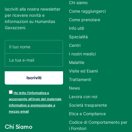
Chi siamo
Iscriviti alla nostra newsletter
Come raggiungerci
per ricevere novità e
Come prenotare
informazioni su Humanitas
Gavazzeni.
Info utili
Specialità
Centri
I nostri medici
Malattie
Visite ed Esami
Trattamenti
News
Ho letto l’informativa e
Lavora con noi
acconsento all’invio del materiale
Società trasparente
informativo e promozionale a
mezzo email
Etica e Compliance
Codice di Comportamento per
Chi Siamo
i Fornitori