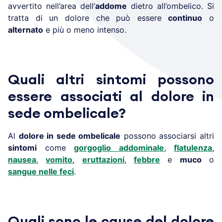
avvertito nell’area dell’
addome
dietro all’ombelico. Si
tratta di un dolore che può essere
continuo
o
alternato
e più o meno intenso.
Quali altri sintomi possono
essere associati al dolore in
sede ombelicale?
Al
dolore in sede ombelicale
possono associarsi altri
sintomi
come
gorgoglio addominale
,
flatulenza
,
nausea
,
vomito
,
eruttazioni
,
febbre
e
muco
o
sangue nelle feci
.
Quali sono le cause del dolore