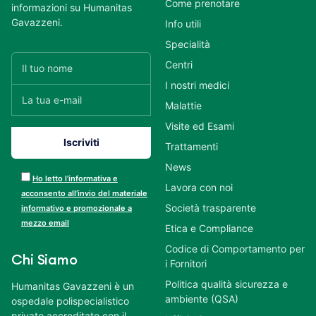
Come prenotare
informazioni su Humanitas
Gavazzeni.
Info utili
Specialità
Centri
I nostri medici
Malattie
Visite ed Esami
Trattamenti
News
Ho letto l’informativa e
Lavora con noi
acconsento all’invio del materiale
Società trasparente
informativo e promozionale a
mezzo email
Etica e Compliance
Codice di Comportamento per
Chi Siamo
i Fornitori
Politica qualità sicurezza e
Humanitas Gavazzeni è un
ambiente (QSA)
ospedale polispecialistico
privato accreditato con il