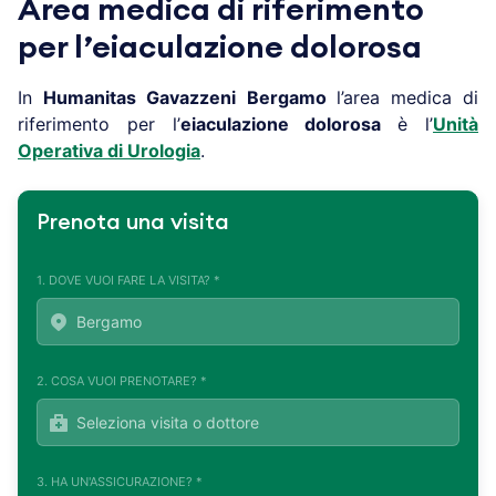
Area medica di riferimento
per l’eiaculazione dolorosa
In
Humanitas Gavazzeni
Bergamo
l’area medica di
riferimento per l’
eiaculazione dolorosa
è l’
Unità
Operativa di Urologia
.
Prenota una visita
1. DOVE VUOI FARE LA VISITA? *
2. COSA VUOI PRENOTARE? *
3. HA UN'ASSICURAZIONE? *