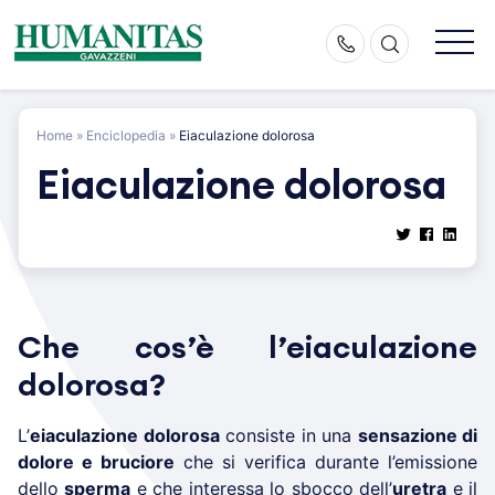
Skip
to
content
Home
»
Enciclopedia
»
Eiaculazione dolorosa
Eiaculazione dolorosa
Che cos’è l’eiaculazione
dolorosa?
L’
eiaculazione dolorosa
consiste in una
sensazione di
dolore e bruciore
che si verifica durante l’emissione
dello
sperma
e che interessa lo sbocco dell’
uretra
e il