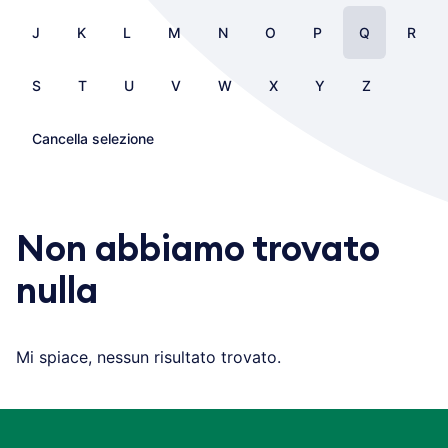
J
K
L
M
N
O
P
Q
R
S
T
U
V
W
X
Y
Z
Cancella selezione
Non abbiamo trovato
nulla
Mi spiace, nessun risultato trovato.