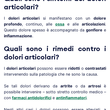
articolari?
I
dolori articolari
si manifestano con un
dolore
profondo
, continuo, alle
ossa
e alle
articolazioni
.
Questo dolore spesso è accompagnato da
gonfiore
e
infiammazione
.
Quali sono i rimedi contro i
dolori articolari?
I
dolori articolari
possono essere
ridotti
o
contrastati
intervenendo sulla patologia che ne sono la causa.
Se tali dolori derivano da
artrite
o da
artrosi
è
possibile intervenire – sotto stretto controllo medico –
con
farmaci antidolorifici
e
antinfiammatori
.
Negli altri casi i dolori possono essere alleviati, a