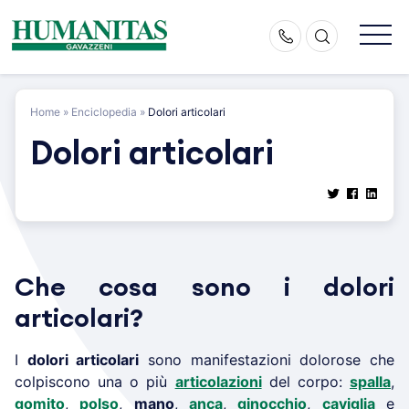
Skip
to
content
Home
»
Enciclopedia
»
Dolori articolari
Dolori articolari
Che cosa sono i dolori
articolari?
I
dolori articolari
sono manifestazioni dolorose che
colpiscono una o più
articolazioni
del corpo:
spalla
,
gomito
,
polso
,
mano
,
anca
,
ginocchio
,
caviglia
e