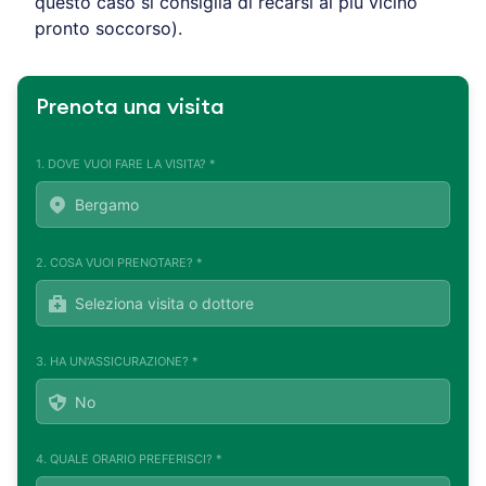
questo caso si consiglia di recarsi al più vicino
pronto soccorso).
Prenota una visita
1. DOVE VUOI FARE LA VISITA? *
2. COSA VUOI PRENOTARE? *
3. HA UN'ASSICURAZIONE? *
4. QUALE ORARIO PREFERISCI? *