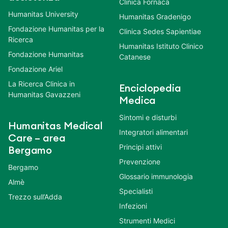
Clinica Fornaca
Humanitas University
Humanitas Gradenigo
Fondazione Humanitas per la
Clinica Sedes Sapientiae
Ricerca
Humanitas Istituto Clinico
Fondazione Humanitas
Catanese
Fondazione Ariel
La Ricerca Clinica in
Enciclopedia
Humanitas Gavazzeni
Medica
Sintomi e disturbi
Humanitas Medical
Integratori alimentari
Care – area
Principi attivi
Bergamo
Prevenzione
Bergamo
Glossario immunologia
Almè
Specialisti
Trezzo sull’Adda
Infezioni
Strumenti Medici