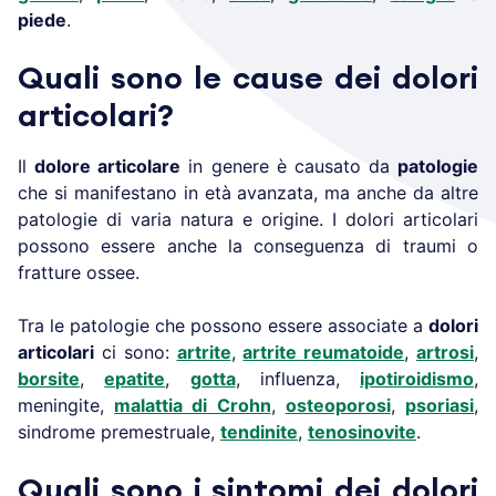
piede
.
Quali sono le cause dei dolori
articolari?
Il
dolore articolare
in genere è causato da
patologie
che si manifestano in età avanzata, ma anche da altre
patologie di varia natura e origine. I dolori articolari
possono essere anche la conseguenza di traumi o
fratture ossee.
Tra le patologie che possono essere associate a
dolori
articolari
ci sono:
artrite
,
artrite reumatoide
,
artrosi
,
borsite
,
epatite
,
gotta
, influenza,
ipotiroidismo
,
meningite,
malattia di Crohn
,
osteoporosi
,
psoriasi
,
sindrome premestruale,
tendinite
,
tenosinovite
.
Quali sono i sintomi dei dolori