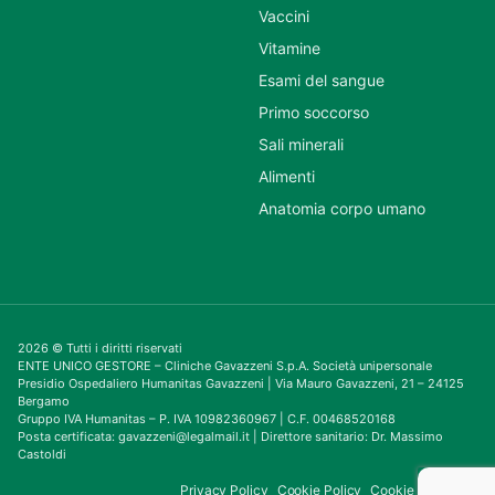
Vaccini
Vitamine
Esami del sangue
Primo soccorso
Sali minerali
Alimenti
Anatomia corpo umano
2026 © Tutti i diritti riservati
ENTE UNICO GESTORE – Cliniche Gavazzeni S.p.A. Società unipersonale
Presidio Ospedaliero Humanitas Gavazzeni | Via Mauro Gavazzeni, 21 – 24125
Bergamo
Gruppo IVA Humanitas – P. IVA 10982360967 | C.F. 00468520168
Posta certificata: gavazzeni@legalmail.it | Direttore sanitario: Dr. Massimo
Castoldi
Privacy Policy
Cookie Policy
Cookie Consent