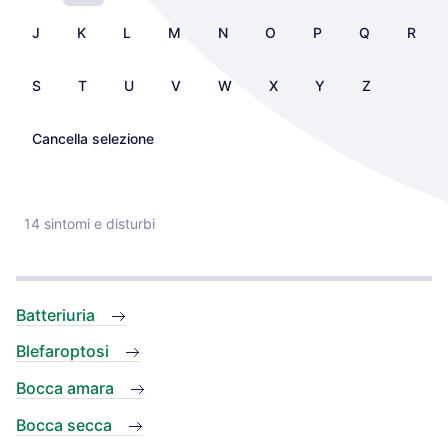
J
K
L
M
N
O
P
Q
R
S
T
U
V
W
X
Y
Z
Cancella selezione
14 sintomi e disturbi
Batteriuria
Blefaroptosi
Bocca amara
Bocca secca