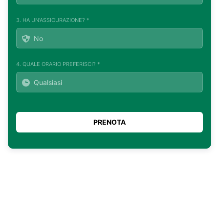
3. HA UN'ASSICURAZIONE? *
4. QUALE ORARIO PREFERISCI? *