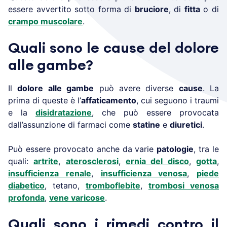
essere avvertito sotto forma di
bruciore
, di
fitta
o di
crampo muscolare
.
Quali sono le cause del dolore
alle gambe?
Il
dolore alle gambe
può avere diverse
cause
. La
prima di queste è l’
affaticamento
, cui seguono i traumi
e la
disidratazione
, che può essere provocata
dall’assunzione di farmaci come
statine
e
diuretici
.
Può essere provocato anche da varie
patologie
, tra le
quali:
artrite
,
aterosclerosi
,
ernia del disco
,
gotta
,
insufficienza renale
,
insufficienza venosa
,
piede
diabetico
, tetano,
tromboflebite
,
trombosi venosa
profonda
,
vene varicose
.
Quali sono i rimedi contro il