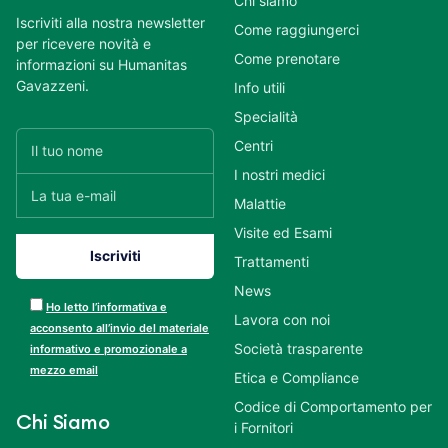
Chi siamo
Iscriviti alla nostra newsletter
Come raggiungerci
per ricevere novità e
Come prenotare
informazioni su Humanitas
Gavazzeni.
Info utili
Specialità
Centri
I nostri medici
Malattie
Visite ed Esami
Trattamenti
News
Ho letto l’informativa e
Lavora con noi
acconsento all’invio del materiale
Società trasparente
informativo e promozionale a
mezzo email
Etica e Compliance
Codice di Comportamento per
Chi Siamo
i Fornitori