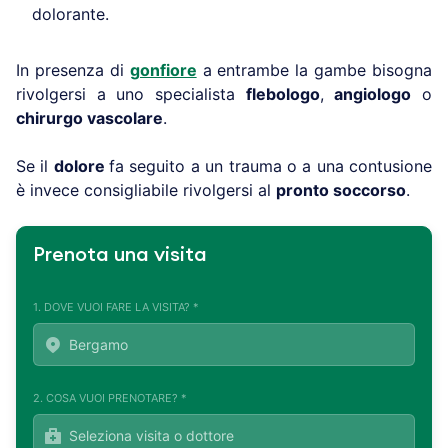
dolorante.
In presenza di
gonfiore
a entrambe la gambe bisogna
rivolgersi a uno specialista
flebologo
,
angiologo
o
chirurgo vascolare
.
Se il
dolore
fa seguito a un trauma o a una contusione
è invece consigliabile rivolgersi al
pronto soccorso
.
Prenota una visita
1. DOVE VUOI FARE LA VISITA? *
2. COSA VUOI PRENOTARE? *