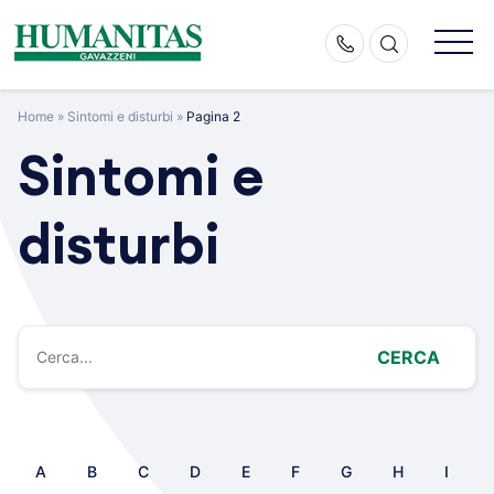
Skip
to
content
Home
»
Sintomi e disturbi
»
Pagina 2
Sintomi e
disturbi
CERCA
A
B
C
D
E
F
G
H
I