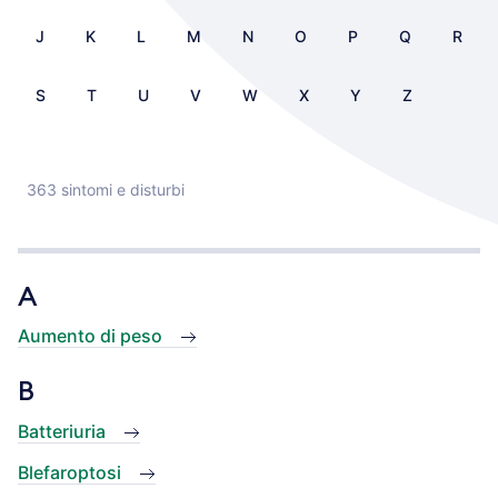
J
K
L
M
N
O
P
Q
R
S
T
U
V
W
X
Y
Z
363 sintomi e disturbi
A
Aumento di peso
B
Batteriuria
Blefaroptosi