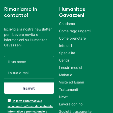
Rimaniamo in
Humanitas
contatto!
Gavazzeni
Chi siamo
Iscriviti alla nostra newsletter
Come raggiungerci
per ricevere novità e
Come prenotare
informazioni su Humanitas
Gavazzeni.
Info utili
Specialità
Centri
I nostri medici
Malattie
Visite ed Esami
Trattamenti
News
Ho letto l’informativa e
Lavora con noi
acconsento all’invio del materiale
Società trasparente
informativo e promozionale a