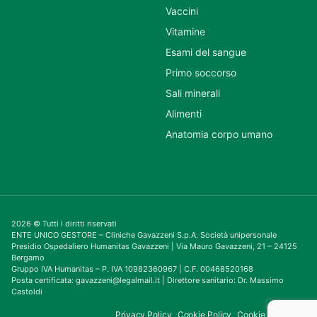
Vaccini
Vitamine
Esami del sangue
Primo soccorso
Sali minerali
Alimenti
Anatomia corpo umano
2026 © Tutti i diritti riservati
ENTE UNICO GESTORE – Cliniche Gavazzeni S.p.A. Società unipersonale
Presidio Ospedaliero Humanitas Gavazzeni | Via Mauro Gavazzeni, 21 – 24125
Bergamo
Gruppo IVA Humanitas – P. IVA 10982360967 | C.F. 00468520168
Posta certificata: gavazzeni@legalmail.it | Direttore sanitario: Dr. Massimo
Castoldi
Privacy Policy
Cookie Policy
Cookie Consent