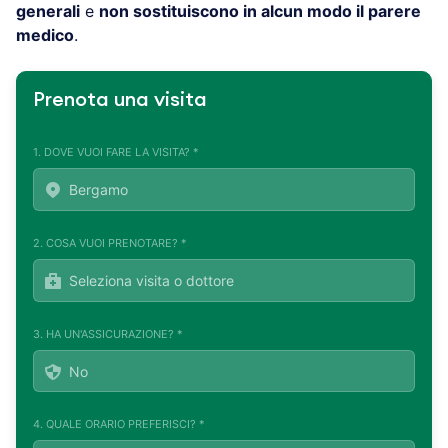
generali
e
non sostituiscono in alcun modo il parere
medico
.
Prenota una visita
1. DOVE VUOI FARE LA VISITA? *
2. COSA VUOI PRENOTARE? *
3. HA UN'ASSICURAZIONE? *
4. QUALE ORARIO PREFERISCI? *