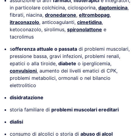
assunzione di altri
farmaci
,
fitoterapici
e integratori,
in particolare colchicina, ciclosporina,
daptomicina
,
fibrati, niacina,
dronedarone
,
eltrombopag
,
itraconazolo
, anticoagulanti,
cimetidina
,
ketoconazolo, sirolimus,
spironolattone
e
tacrolimus
s
offerenza attuale o passata
di problemi muscolari,
pressione bassa, gravi infezioni, problemi renali,
epatici o alla tiroide,
diabete
o iperglicemia,
convulsioni
, aumento dei livelli ematici di CPK,
problemi metabolici, ormonali o nel bilancio
elettrolitico
disidratazione
storia familiare di
problemi muscolari ereditari
dialisi
consumo di alcolici o storia di
abuso di alcol