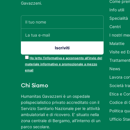
Come pren
Gavazzeni.
Info utili
Specialità
Centri
I nostri me
Malattie
Visite ed 
Ho letto l’informativa e acconsento all’invio del
Trattament
materiale informativo e promozionale a mezzo
News
email
Lavora con
Chi Siamo
Società tr
Etica e Co
Humanitas Gavazzeni è un ospedale
polispecialistico privato accreditato con il
Codice di 
Servizio Sanitario Nazionale per le attività
Politica q
ambulatoriali e di ricovero. E’ situato nella
Ufficio St
zona centrale di Bergamo, all’interno di un
parco secolare.