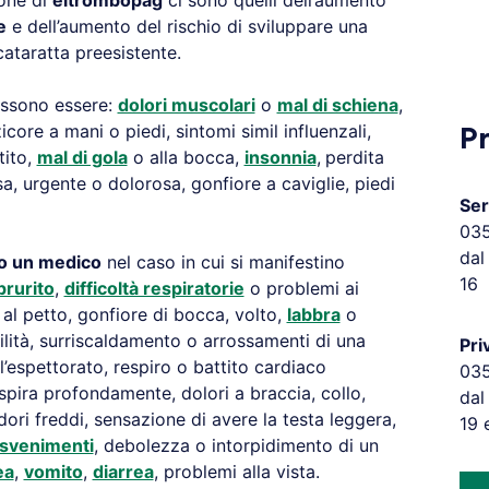
ione di
eltrombopag
ci sono quelli dell’aumento
e
e dell’aumento del rischio di sviluppare una
ataratta preesistente.
possono essere:
dolori muscolari
o
mal di schiena
,
core a mani o piedi, sintomi simil influenzali,
P
tito,
mal di gola
o alla bocca,
insonnia
,
perdita
sa, urgente o dolorosa, gonfiore a caviglie, piedi
Ser
03
dal
to un medico
nel caso in cui si manifestino
16
prurito
,
difficoltà respiratorie
o problemi ai
al petto, gonfiore di bocca, volto,
labbra
o
bilità, surriscaldamento o arrossamenti di una
Pri
’espettorato, respiro o battito cardiaco
03
spira profondamente, dolori a braccia, collo,
dal
dori freddi, sensazione di avere la testa leggera,
19 
svenimenti
, debolezza o intorpidimento di un
ea
,
vomito
,
diarrea
, problemi alla vista.