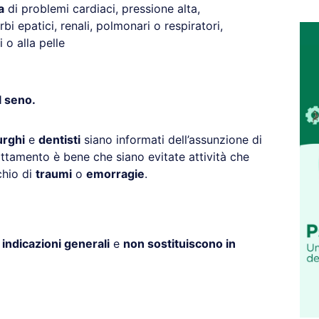
a
di problemi cardiaci, pressione alta,
urbi epatici, renali, polmonari o respiratori,
 o alla pelle
l seno.
urghi
e
dentisti
siano informati dell’assunzione di
ttamento è bene che siano evitate attività che
chio di
traumi
o
emorragie
.
o
indicazioni generali
e
non sostituiscono in