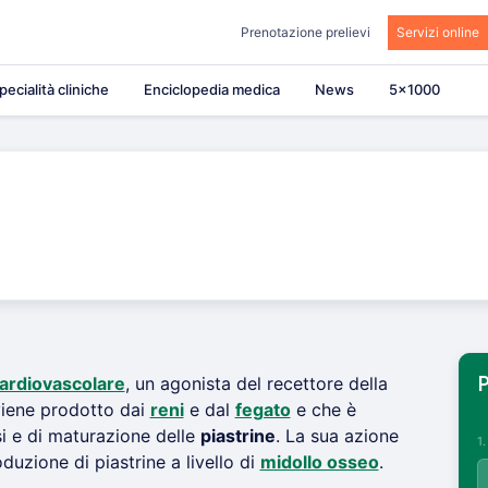
Prenotazione prelievi
Servizi online
pecialità cliniche
Enciclopedia medica
News
5×1000
ardiovascolare
, un agonista del recettore della
P
viene prodotto dai
reni
e dal
fegato
e che è
si e di maturazione delle
piastrine
. La sua azione
1
uzione di piastrine a livello di
midollo osseo
.