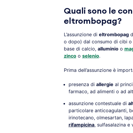
Quali sono le con
eltrombopag?
L’assunzione di
eltrombopag
d
o dopo) dal consumo di cibi 
base di calcio,
alluminio
o
mag
zinco
o
selenio
.
Prima dell’assunzione è import
presenza di
allergie
al princi
farmaco, ad alimenti o ad al
assunzione contestuale di
al
particolare anticoagulanti, bo
irinotecano, olmesartan, lapa
rifampicina
, sulfasalazina e 