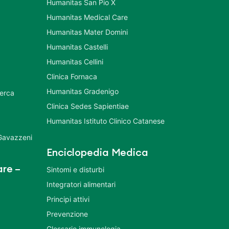
Humanitas San Pio X
Humanitas Medical Care
Humanitas Mater Domini
Humanitas Castelli
Humanitas Cellini
Clinica Fornaca
Humanitas Gradenigo
cerca
Clinica Sedes Sapientiae
Humanitas Istituto Clinico Catanese
 Gavazzeni
Enciclopedia Medica
re –
Sintomi e disturbi
Integratori alimentari
Principi attivi
Prevenzione
Glossario immunologia