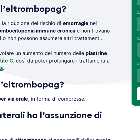
 l’eltrombopag?
2
la riduzione del rischio di
emorragie
nei
ombocitopenia immune cronica
e non trovano
i o non possono assumere altri trattamenti.
3
evolare un aumento del numero delle
piastrine
tite C
, così da poter prolungare i trattamenti a
4
na
.
l’eltrombopag?
er via orale
, in forma di compresse.
aterali ha l’assunzione di