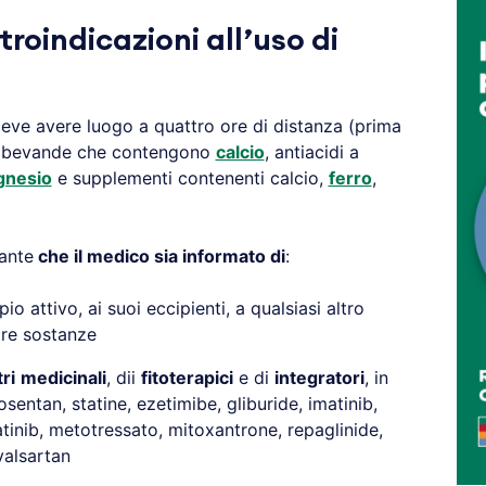
troindicazioni all’uso di
eve avere luogo a quattro ore di distanza (prima
o bevande che contengono
calcio
, antiacidi a
nesio
e supplementi contenenti calcio,
ferro
,
ante
che il medico sia informato di
:
pio attivo, ai suoi eccipienti, a qualsiasi altro
tre sostanze
tri
medicinali
, dii
fitoterapici
e di
integratori
, in
sentan, statine, ezetimibe, gliburide, imatinib,
tinib, metotressato, mitoxantrone, repaglinide,
valsartan