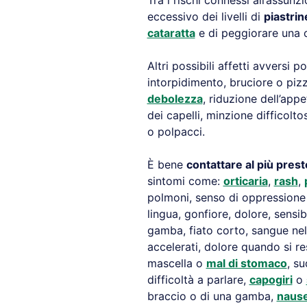
Tra i rischi connessi all’assunz
eccessivo dei livelli di
piastrin
cataratta
e di peggiorare una c
Altri possibili affetti avversi 
intorpidimento, bruciore o pizzi
debolezza
, riduzione dell’appe
dei capelli, minzione difficolto
o polpacci.
È bene
contattare al più pres
sintomi come:
orticaria
,
rash
,
polmoni, senso di oppressione 
lingua, gonfiore, dolore, sensi
gamba, fiato corto, sangue nell
accelerati, dolore quando si re
mascella o
mal di stomaco
, su
difficoltà a parlare,
capogiri
o
braccio o di una gamba,
naus