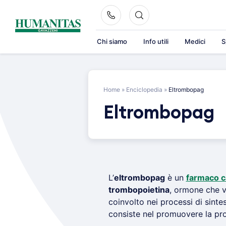
Skip
to
content
Chi siamo
Info utili
Medici
S
Home
»
Enciclopedia
»
Eltrombopag
Eltrombopag
L’
eltrombopag
è un
farmaco c
trombopoietina
, ormone che 
coinvolto nei processi di sinte
consiste nel promuovere la prod