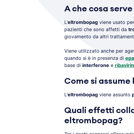
A che cosa serve
L’
eltrombopag
viene usato per 
pazienti che sono affetti da
tr
giovamento da altri trattament
Viene utilizzato anche per ag
quando si è in presenza di
epa
base di
interferone
e
ribaviri
Come si assume 
L’
eltrombopag
viene assunto
p
Quali effetti coll
eltrombopag?