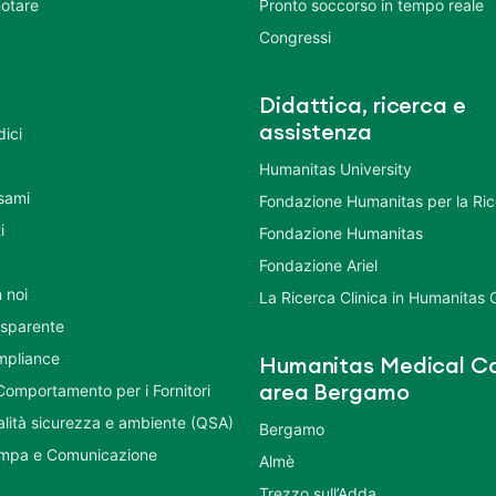
otare
Pronto soccorso in tempo reale
Congressi
Didattica, ricerca e
assistenza
dici
Humanitas University
Esami
Fondazione Humanitas per la Ri
i
Fondazione Humanitas
Fondazione Ariel
 noi
La Ricerca Clinica in Humanitas
asparente
mpliance
Humanitas Medical Ca
Comportamento per i Fornitori
area Bergamo
ualità sicurezza e ambiente (QSA)
Bergamo
ampa e Comunicazione
Almè
Trezzo sull’Adda