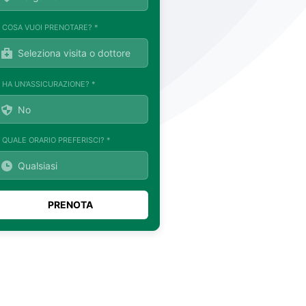
. COSA VUOI PRENOTARE? *
. HA UN'ASSICURAZIONE? *
. QUALE ORARIO PREFERISCI? *