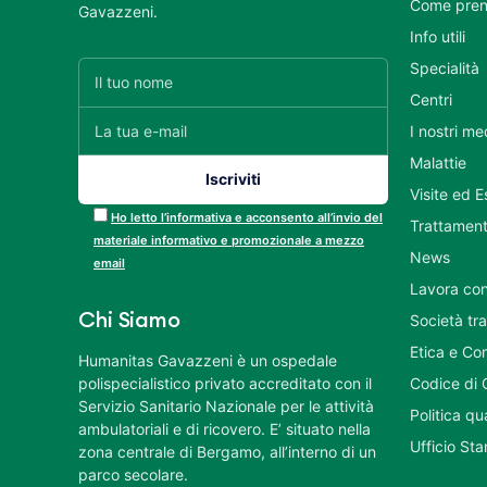
Come pren
Gavazzeni.
Info utili
Specialità
Centri
I nostri me
Malattie
Visite ed 
Ho letto l’informativa e acconsento all’invio del
Trattament
materiale informativo e promozionale a mezzo
News
email
Lavora con
Chi Siamo
Società tr
Etica e Co
Humanitas Gavazzeni è un ospedale
polispecialistico privato accreditato con il
Codice di 
Servizio Sanitario Nazionale per le attività
Politica q
ambulatoriali e di ricovero. E’ situato nella
Ufficio St
zona centrale di Bergamo, all’interno di un
parco secolare.