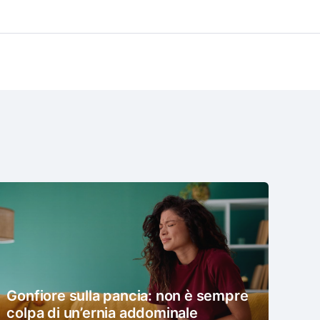
Gonfiore sulla pancia: non è sempre
colpa di un’ernia addominale