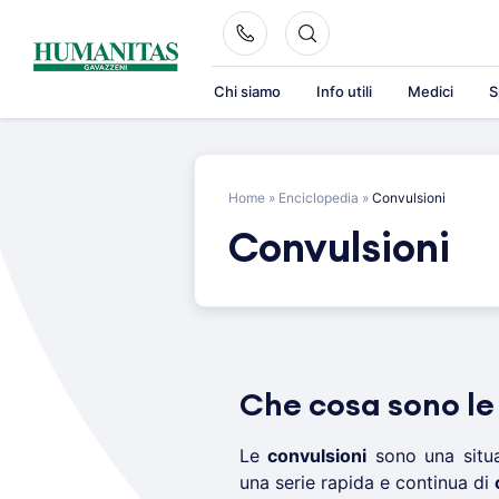
Skip
to
content
Chi siamo
Info utili
Medici
S
Home
»
Enciclopedia
»
Convulsioni
Convulsioni
Che cosa sono le
Le
convulsioni
sono una situ
una serie rapida e continua di