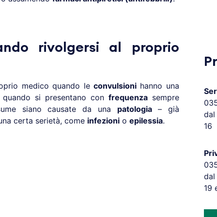
ando rivolgersi al proprio
P
 proprio medico quando le
convulsioni
hanno una
Ser
, quando si presentano con
frequenza
sempre
03
sume siano causate da una
patologia
– già
dal
 una certa serietà, come
infezioni
o
epilessia
.
16
Pri
03
dal
19 