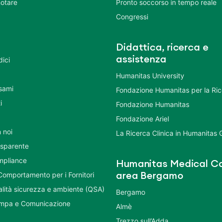
otare
Pronto soccorso in tempo reale
Congressi
Didattica, ricerca e
assistenza
dici
Humanitas University
Esami
Fondazione Humanitas per la Ri
i
Fondazione Humanitas
Fondazione Ariel
 noi
La Ricerca Clinica in Humanitas
asparente
mpliance
Humanitas Medical Ca
Comportamento per i Fornitori
area Bergamo
ualità sicurezza e ambiente (QSA)
Bergamo
ampa e Comunicazione
Almè
Trezzo sull’Adda