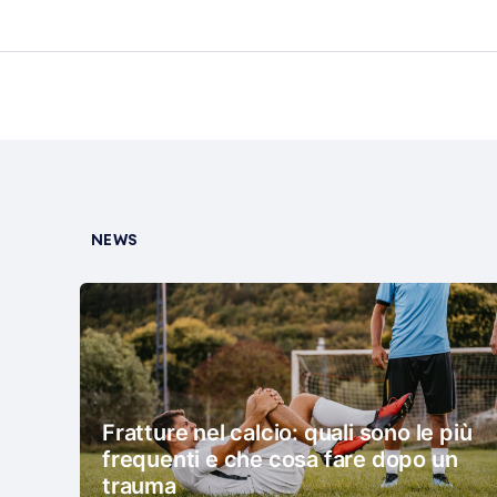
NEWS
Fratture nel calcio: quali sono le più
frequenti e che cosa fare dopo un
trauma