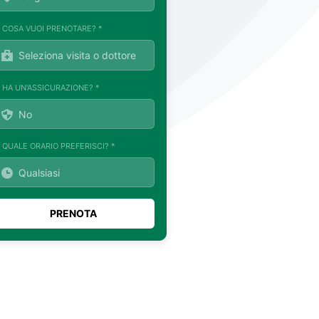
. COSA VUOI PRENOTARE? *
. HA UN'ASSICURAZIONE? *
. QUALE ORARIO PREFERISCI? *