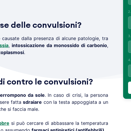
2
se delle convulsioni?
3
causate dalla presenza di alcune patologie, tra
ssia
,
intossicazione da monossido di carbonio
,
xoplasmosi
.
4
di contro le convulsioni?
terrompono da sole
. In caso di crisi, la persona
ssere fatta
sdraiare
con la testa appoggiata a un
che si faccia male.
bbre
si può cercare di abbassare la temperatura
a o assumendo
farmaci antipiretici (antifebbrili)
.