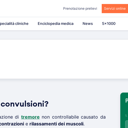
Prenotazione prelievi
Servizi online
pecialità cliniche
Enciclopedia medica
News
5×1000
P
 convulsioni?
1
azione di
tremore
non controllabile causato da
contrazioni
e
rilassamenti dei muscoli
.