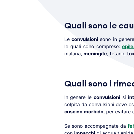
Quali sono le cau
Le
convulsioni
sono in genere 
le quali sono comprese:
epile
malaria,
meningite
, tetano,
to
Quali sono i rime
In genere le
convulsioni
si
in
colpita da convulsioni deve e
cuscino morbido
, per evitare 
Se sono accompagnate da
fe
con
impacchi
di acqua tiepid