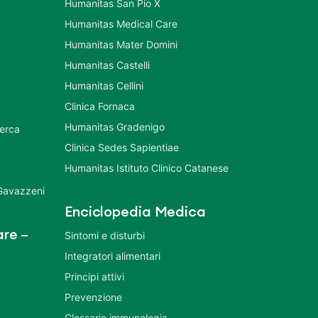
Humanitas San Pio X
Humanitas Medical Care
Humanitas Mater Domini
Humanitas Castelli
Humanitas Cellini
Clinica Fornaca
Humanitas Gradenigo
cerca
Clinica Sedes Sapientiae
Humanitas Istituto Clinico Catanese
 Gavazzeni
Enciclopedia Medica
re –
Sintomi e disturbi
Integratori alimentari
Principi attivi
Prevenzione
Glossario immunologia