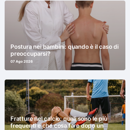
Postura nei bambini: quando è il caso di
preoccuparsi?
07 Ago 2026
Fratture nel calcio: quali sono le più
frequenti e che cosa fare dopo un