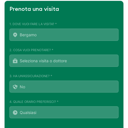
Prenota una visita
1. DOVE VUOI FARE LA VISITA? *
2. COSA VUOI PRENOTARE? *
3. HA UN'ASSICURAZIONE? *
4. QUALE ORARIO PREFERISCI? *