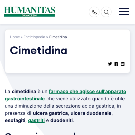
Skip
to
content
Home
»
Enciclopedia
»
Cimetidina
Cimetidina
La
cimetidina
è un
farmaco che agisce sull’apparato
gastrointestinale
che viene utilizzato quando è utile
una diminuzione della secrezione acida gastrica, in
presenza di
ulcera gastrica
,
ulcera duodenale
,
esofagiti
,
gastriti
e
duodeniti
.