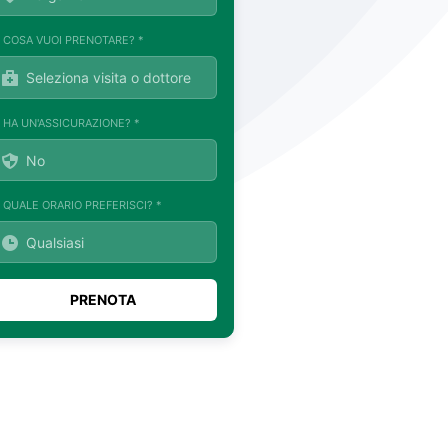
. COSA VUOI PRENOTARE? *
. HA UN'ASSICURAZIONE? *
. QUALE ORARIO PREFERISCI? *