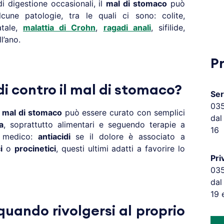
i digestione occasionali, il
mal di stomaco
può
une patologie, tra le quali ci sono: colite,
atale,
malattia di Crohn
,
ragadi anali
, sifilide,
l’ano.
P
di contro il mal di stomaco?
Ser
03
l
mal di stomaco
può essere curato con semplici
dal
a
, soprattutto alimentari e seguendo terapie a
16
l medico:
antiacidi
se il dolore è associato a
i
o
procinetici
, questi ultimi adatti a favorire lo
Pri
03
dal
19 
uando rivolgersi al proprio