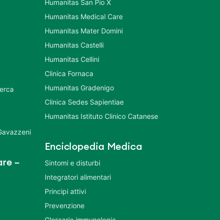
Humanitas San Pio X
Humanitas Medical Care
Humanitas Mater Domini
Humanitas Castelli
Humanitas Cellini
Clinica Fornaca
Humanitas Gradenigo
cerca
Clinica Sedes Sapientiae
Humanitas Istituto Clinico Catanese
 Gavazzeni
Enciclopedia Medica
re –
Sintomi e disturbi
Integratori alimentari
Principi attivi
Prevenzione
Glossario immunologia