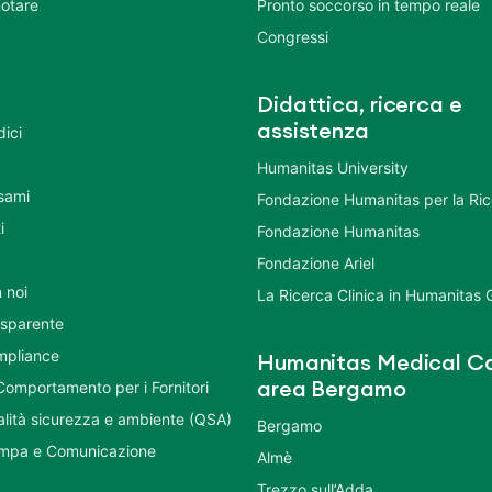
otare
Pronto soccorso in tempo reale
Congressi
Didattica, ricerca e
assistenza
dici
Humanitas University
Esami
Fondazione Humanitas per la Ri
i
Fondazione Humanitas
Fondazione Ariel
 noi
La Ricerca Clinica in Humanitas
asparente
mpliance
Humanitas Medical Ca
Comportamento per i Fornitori
area Bergamo
ualità sicurezza e ambiente (QSA)
Bergamo
ampa e Comunicazione
Almè
Trezzo sull’Adda