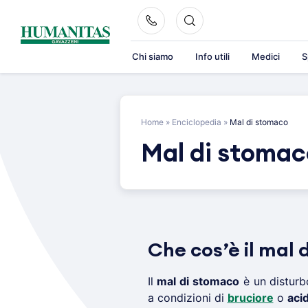
Skip
to
content
Chi siamo
Info utili
Medici
S
Home
»
Enciclopedia
»
Mal di stomaco
Mal di stomac
Che cos’è il mal
Il
mal di stomaco
è un disturb
a condizioni di
bruciore
o
acid