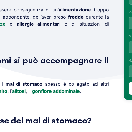
ssere conseguenza di un’
alimentazione
troppo
2
 abbondante, dell’aver preso
freddo
durante la
nze
o
allergie alimentari
o di situazioni di
3
tomi si può accompagnare il
4
 il
mal di stomaco
spesso è collegato ad altri
ito
, l’
alitosi
, il
gonfiore addominale
.
use del mal di stomaco?