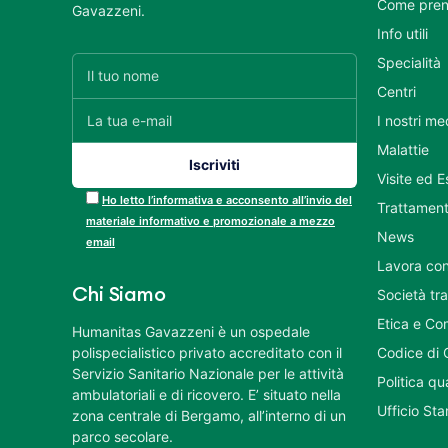
Come pren
Gavazzeni.
Info utili
Specialità
Centri
I nostri me
Malattie
Visite ed 
Ho letto l’informativa e acconsento all’invio del
Trattament
materiale informativo e promozionale a mezzo
News
email
Lavora con
Chi Siamo
Società tr
Etica e Co
Humanitas Gavazzeni è un ospedale
polispecialistico privato accreditato con il
Codice di 
Servizio Sanitario Nazionale per le attività
Politica q
ambulatoriali e di ricovero. E’ situato nella
Ufficio St
zona centrale di Bergamo, all’interno di un
parco secolare.