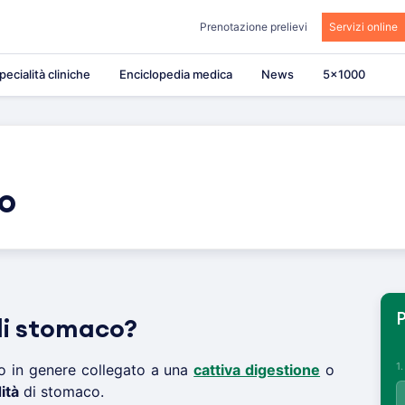
Prenotazione prelievi
Servizi online
pecialità cliniche
Enciclopedia medica
News
5×1000
o
P
 di stomaco?
1
o in genere collegato a una
cattiva digestione
o
ità
di stomaco.