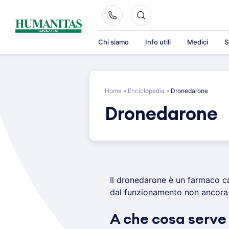
Skip
to
content
Chi siamo
Info utili
Medici
S
Home
»
Enciclopedia
»
Dronedarone
Dronedarone
Il dronedarone è un farmaco ca
dal funzionamento non ancora 
A che cosa serve