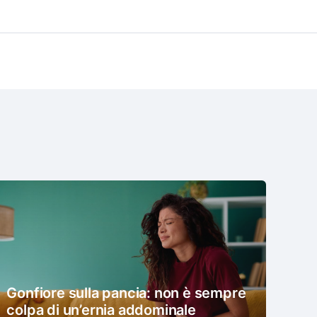
Gonfiore sulla pancia: non è sempre
colpa di un’ernia addominale