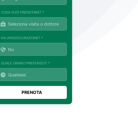
. COSA VUOI PRENOTARE? *
. HA UN'ASSICURAZIONE? *
. QUALE ORARIO PREFERISCI? *