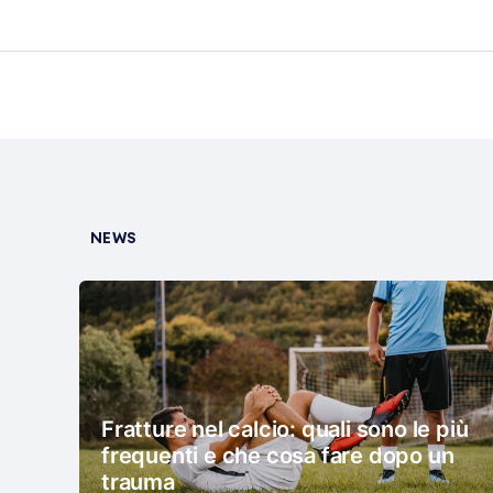
NEWS
Fratture nel calcio: quali sono le più
frequenti e che cosa fare dopo un
trauma