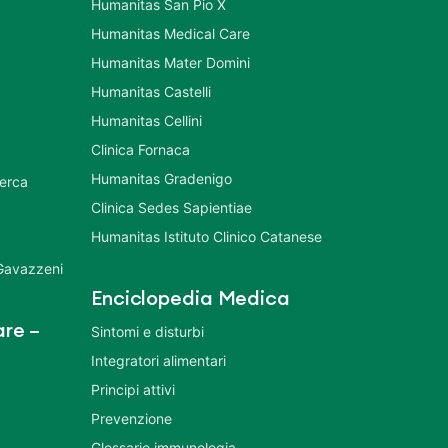
Humanitas San Pio X
Humanitas Medical Care
Humanitas Mater Domini
Humanitas Castelli
Humanitas Cellini
Clinica Fornaca
Humanitas Gradenigo
cerca
Clinica Sedes Sapientiae
Humanitas Istituto Clinico Catanese
 Gavazzeni
Enciclopedia Medica
re –
Sintomi e disturbi
Integratori alimentari
Principi attivi
Prevenzione
Glossario immunologia