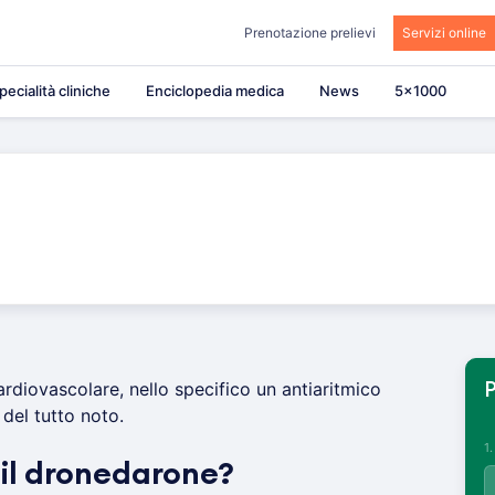
Prenotazione prelievi
Servizi online
pecialità cliniche
Enciclopedia medica
News
5×1000
rdiovascolare, nello specifico un antiaritmico
P
del tutto noto.
1
 il dronedarone?