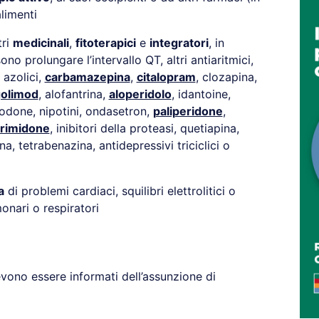
alimenti
tri
medicinali
,
fitoterapici
e
integratori
, in
no prolungare l’intervallo QT, altri antiaritmici,
i azolici,
carbamazepina
,
citalopram
, clozapina,
golimod
, alofantrina,
aloperidolo
, idantoine,
zodone, nipotini, ondasetron,
paliperidone
,
rimidone
, inibitori della proteasi, quetiapina,
na, tetrabenazina, antidepressivi triciclici o
a
di problemi cardiaci, squilibri elettrolitici o
monari o respiratori
ono essere informati dell’assunzione di