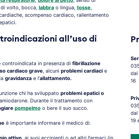
ltà respiratorie
,
dolore al petto
, senso di
 di volto, bocca,
labbra
o lingua,
tosse
,
tà cardiache, scompenso cardiaco, rallentamento
epatici.
troindicazioni all’uso di
P
Ser
 controindicata in presenza di
fibrillazione
03
o cardiaco grave
, alcuni
problemi cardiaci
e
dal
 la
gravidanza
e l’
allattamento.
16
sunzione chi ha sviluppato
problemi epatici o
Pri
miodarone. Durante il trattamento con
03
ngiare
pompelmo
o bere il suo succo.
dal
19 
ne
è importante informare il medico di:
pio attivo
, ai suoi eccipienti o ad altri farmaci (in