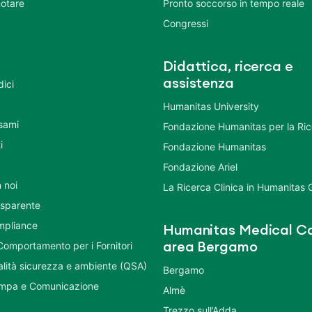
otare
Pronto soccorso in tempo reale
Congressi
Didattica, ricerca e
assistenza
dici
Humanitas University
Esami
Fondazione Humanitas per la Ri
i
Fondazione Humanitas
Fondazione Ariel
 noi
La Ricerca Clinica in Humanitas
asparente
mpliance
Humanitas Medical Ca
Comportamento per i Fornitori
area Bergamo
ualità sicurezza e ambiente (QSA)
Bergamo
ampa e Comunicazione
Almè
Trezzo sull’Adda