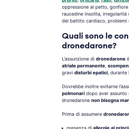
prurito
,
orticaria
,
rash
,
diffico
oppressione al petto, gonfiore
raucedine insolita, irregolari
del battito cardiaco, problemi 
Quali sono le con
dronedarone?
L’assunzione di
dronedarone
è
atriale permanente
,
scompens
gravi
disturbi epatici
, durante
Dovrebbe inoltre evitarne l’as
polmonari
dopo aver assunto a
dronedarone
non bisogna ma
Prima di assumere
dronedaro
presenza di
allergie al princi