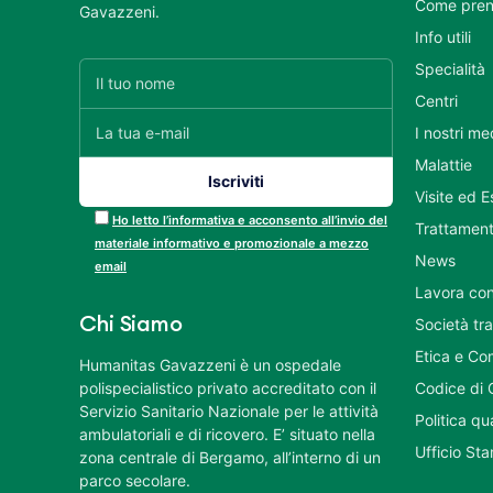
Come pren
Gavazzeni.
Info utili
Specialità
Centri
I nostri me
Malattie
Visite ed 
Ho letto l’informativa e acconsento all’invio del
Trattament
materiale informativo e promozionale a mezzo
News
email
Lavora con
Chi Siamo
Società tr
Etica e Co
Humanitas Gavazzeni è un ospedale
polispecialistico privato accreditato con il
Codice di 
Servizio Sanitario Nazionale per le attività
Politica q
ambulatoriali e di ricovero. E’ situato nella
Ufficio St
zona centrale di Bergamo, all’interno di un
parco secolare.