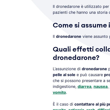
Il dronedarone è utilizzato per 
pazienti che hanno una storia di 
Come si assume 
Il
dronedarone
viene assunto
Quali effetti coll
dronedarone?
L’assunzione di
dronedarone
p
pelle al sole
e può causare
pro
che si possono presentare a se
indigestione,
diarrea
,
nausea
,
vomito
.
È il caso di
contattare al più 