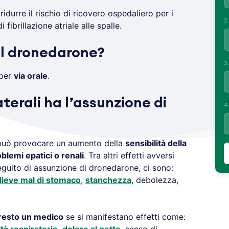
ridurre il rischio di ricovero ospedaliero per i
2
fibrillazione atriale alle spalle.
il dronedarone?
3
 per
via orale
.
aterali ha l’assunzione di
4
uò provocare un aumento della
sensibilità della
blemi epatici o renali
. Tra altri effetti avversi
guito di assunzione di dronedarone, ci sono:
lieve mal di stomaco
,
stanchezza
, debolezza,
presto un medico
se si manifestano effetti come: