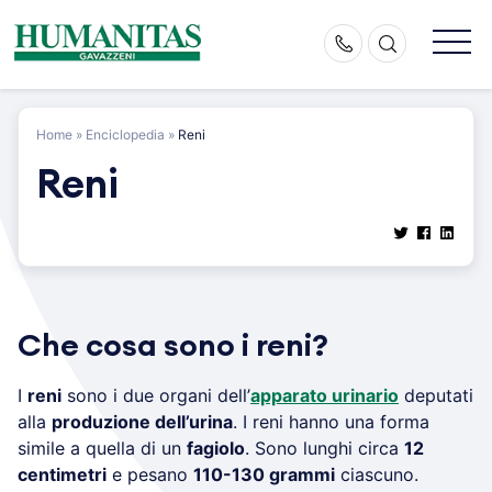
Skip
to
content
Home
»
Enciclopedia
»
Reni
Reni
Che cosa sono i reni?
I
reni
sono i due organi dell’
apparato urinario
deputati
alla
produzione dell’urina
. I reni hanno una forma
simile a quella di un
fagiolo
. Sono lunghi circa
12
centimetri
e pesano
110-130 grammi
ciascuno.