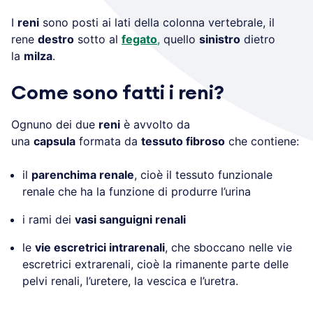
I
reni
sono posti ai lati della colonna vertebrale, il
rene
destro
sotto al
fegato
,
quello
sinistro
dietro
la
milza
.
Come sono fatti i reni?
Ognuno dei due
reni
è avvolto da
una
capsula
formata da
tessuto fibroso
che contiene:
il
parenchima renale
, cioè il tessuto funzionale
renale che ha la funzione di produrre l’urina
i rami dei
vasi sanguigni renali
le
vie escretrici intrarenali
, che sboccano nelle vie
escretrici extrarenali, cioè la rimanente parte delle
pelvi renali, l’uretere, la vescica e l’uretra.