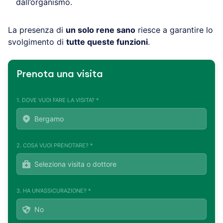
dall’organismo.
La presenza di
un solo rene sano
riesce a garantire lo
svolgimento di
tutte queste funzioni
.
Prenota una visita
1. DOVE VUOI FARE LA VISITA? *
2. COSA VUOI PRENOTARE? *
3. HA UN'ASSICURAZIONE? *