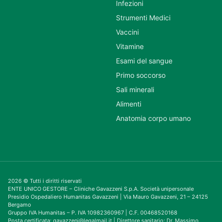
Infezioni
Strumenti Medici
Vaccini
Vitamine
Esami del sangue
Primo soccorso
Sali minerali
Alimenti
Anatomia corpo umano
2026 © Tutti i diritti riservati
ENTE UNICO GESTORE – Cliniche Gavazzeni S.p.A. Società unipersonale
Presidio Ospedaliero Humanitas Gavazzeni | Via Mauro Gavazzeni, 21 – 24125
Bergamo
Gruppo IVA Humanitas – P. IVA 10982360967 | C.F. 00468520168
Posta certificata: gavazzeni@legalmail.it | Direttore sanitario: Dr. Massimo