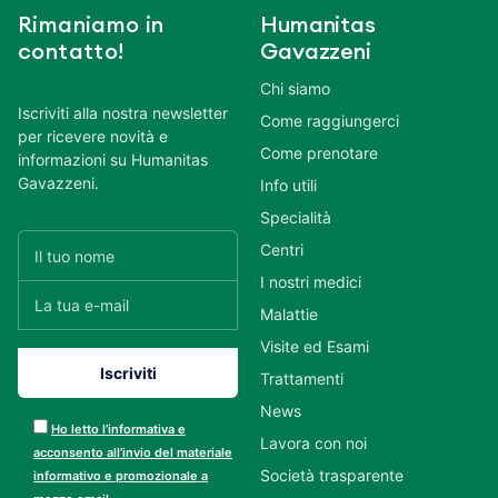
Rimaniamo in
Humanitas
contatto!
Gavazzeni
Chi siamo
Iscriviti alla nostra newsletter
Come raggiungerci
per ricevere novità e
Come prenotare
informazioni su Humanitas
Gavazzeni.
Info utili
Specialità
Centri
I nostri medici
Malattie
Visite ed Esami
Trattamenti
News
Ho letto l’informativa e
Lavora con noi
acconsento all’invio del materiale
Società trasparente
informativo e promozionale a