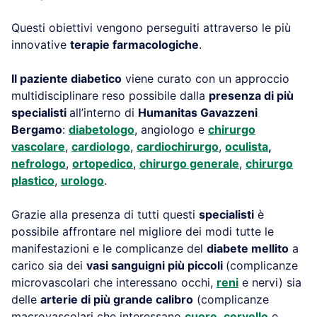
Questi obiettivi vengono perseguiti attraverso le più
innovative
terapie farmacologiche
.
Il paziente diabetico
viene curato con un approccio
multidisciplinare reso possibile dalla
presenza di più
specialisti
all’interno di
Humanitas Gavazzeni
Bergamo
:
diabetologo
, angiologo e
chirurgo
vascolare
,
cardiologo
,
cardiochirurgo
,
oculista
,
nefrologo
,
ortopedico
,
chirurgo generale
,
chirurgo
plastico
,
urologo
.
Grazie alla presenza di tutti questi
specialisti
è
possibile affrontare nel migliore dei modi tutte le
manifestazioni e le complicanze del
diabete mellito
a
carico sia dei
vasi sanguigni più piccoli
(complicanze
microvascolari che interessano occhi,
reni
e nervi) sia
delle
arterie di più grande calibro
(complicanze
macrovascolari che interessano
cuore
,
cervello
e