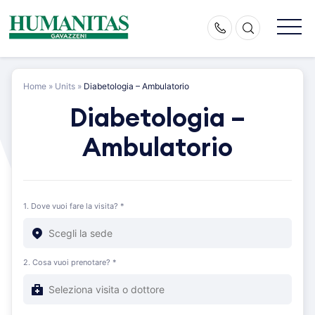
Skip
to
content
Home
»
Units
»
Diabetologia – Ambulatorio
Diabetologia –
Ambulatorio
1. Dove vuoi fare la visita? *
2. Cosa vuoi prenotare? *