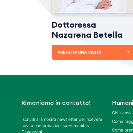
Dottoressa
Nazarena Betella
PRENOTA UNA VISITA
Rimaniamo in contatto!
Humani
Chi siamo
Iscriviti alla nostra newsletter per ricevere
Come ragg
novità e informazioni su Humanitas
Come pren
Gavazzeni.