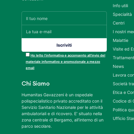
Info utili
Specialità
Centri
I nostri me
Malattie
Visite ed 
Ho letto l’informativa e acconsento all’invio del
Trattament
materiale informativo e promozionale a mezzo
News
email
Lavora con
Chi Siamo
Società tr
Etica e Co
Humanitas Gavazzeni è un ospedale
polispecialistico privato accreditato con il
Codice di 
Servizio Sanitario Nazionale per le attività
Politica q
ambulatoriali e di ricovero. E’ situato nella
Ufficio St
zona centrale di Bergamo, all’interno di un
parco secolare.