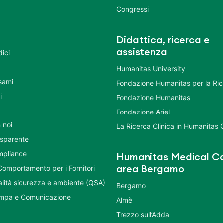
Congressi
Didattica, ricerca e
assistenza
dici
Humanitas University
Esami
Fondazione Humanitas per la Ri
i
Fondazione Humanitas
Fondazione Ariel
 noi
La Ricerca Clinica in Humanitas
asparente
mpliance
Humanitas Medical Ca
Comportamento per i Fornitori
area Bergamo
ualità sicurezza e ambiente (QSA)
Bergamo
ampa e Comunicazione
Almè
Trezzo sull’Adda