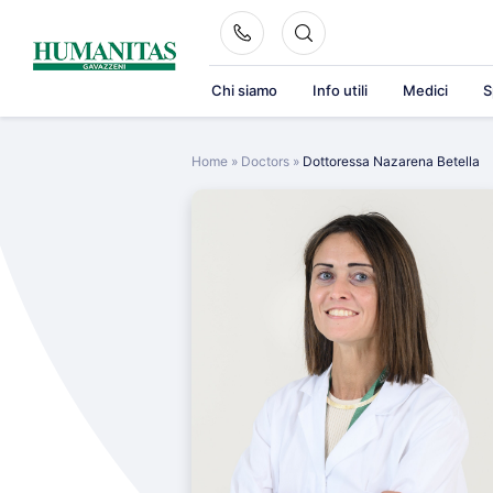
Skip
to
content
Chi siamo
Info utili
Medici
S
Home
»
Doctors
»
Dottoressa Nazarena Betella