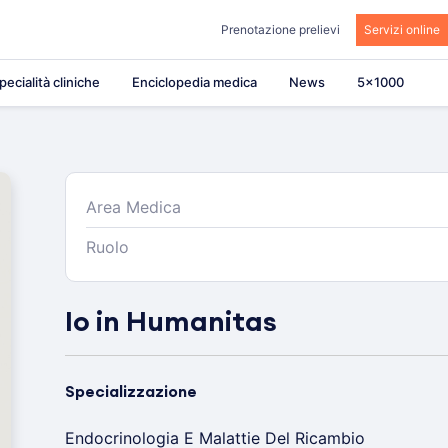
Prenotazione prelievi
Servizi online
pecialità cliniche
Enciclopedia medica
News
5×1000
Area Medica
Ruolo
Io in Humanitas
Specializzazione
Endocrinologia E Malattie Del Ricambio