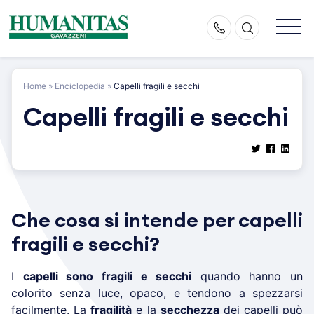
Skip
to
content
Home
»
Enciclopedia
»
Capelli fragili e secchi
Capelli fragili e secchi
Che cosa si intende per capelli
fragili e secchi?
I
capelli sono fragili e secchi
quando hanno un
colorito senza luce, opaco, e tendono a spezzarsi
facilmente. La
fragilità
e la
secchezza
dei capelli può