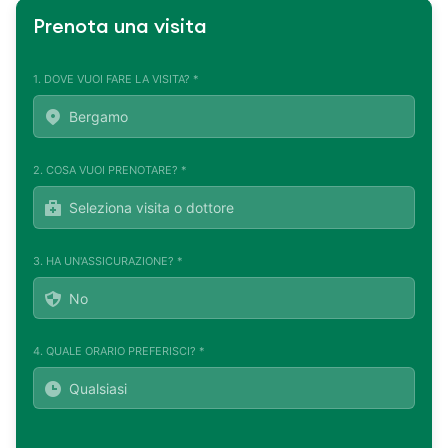
Prenota una visita
1. DOVE VUOI FARE LA VISITA? *
2. COSA VUOI PRENOTARE? *
3. HA UN'ASSICURAZIONE? *
4. QUALE ORARIO PREFERISCI? *