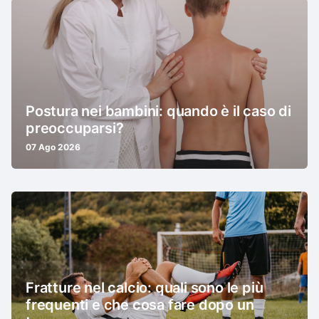
Postura nei bambini: quando è il caso di
preoccuparsi?
07 Ago 2026
Fratture nel calcio: quali sono le più
frequenti e che cosa fare dopo un