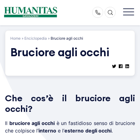
Skip
to
content
Home
»
Enciclopedia
»
Bruciore agli occhi
Bruciore agli occhi
Che cos’è il bruciore agli
occhi?
Il
bruciore agli occhi
è un fastidioso senso di bruciore
che colpisce l’
interno
e l’
esterno
degli occhi
.