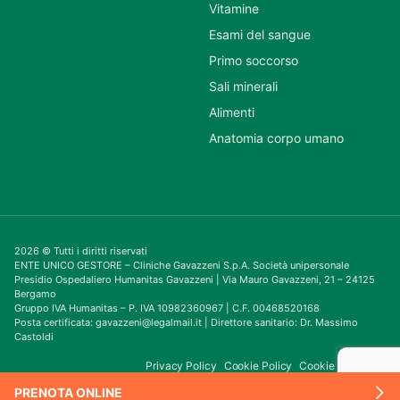
Vitamine
Esami del sangue
Primo soccorso
Sali minerali
Alimenti
Anatomia corpo umano
2026 © Tutti i diritti riservati
ENTE UNICO GESTORE – Cliniche Gavazzeni S.p.A. Società unipersonale
Presidio Ospedaliero Humanitas Gavazzeni | Via Mauro Gavazzeni, 21 – 24125
Bergamo
Gruppo IVA Humanitas – P. IVA 10982360967 | C.F. 00468520168
Posta certificata: gavazzeni@legalmail.it | Direttore sanitario: Dr. Massimo
Castoldi
Privacy Policy
Cookie Policy
Cookie Consent
PRENOTA ONLINE