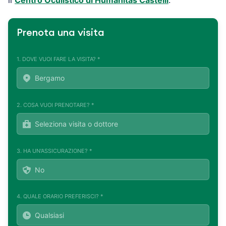
Prenota una visita
1. DOVE VUOI FARE LA VISITA? *
2. COSA VUOI PRENOTARE? *
3. HA UN'ASSICURAZIONE? *
4. QUALE ORARIO PREFERISCI? *