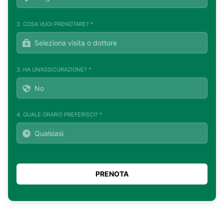
2. COSA VUOI PRENOTARE? *
3. HA UN'ASSICURAZIONE? *
4. QUALE ORARIO PREFERISCI? *