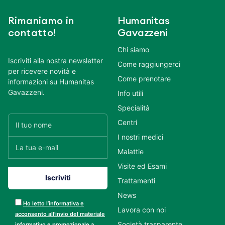
Rimaniamo in
Humanitas
contatto!
Gavazzeni
Chi siamo
Iscriviti alla nostra newsletter
Come raggiungerci
per ricevere novità e
Come prenotare
informazioni su Humanitas
Gavazzeni.
Info utili
Specialità
Centri
I nostri medici
Malattie
Visite ed Esami
Trattamenti
News
Ho letto l’informativa e
Lavora con noi
acconsento all’invio del materiale
Società trasparente
informativo e promozionale a