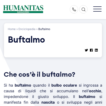
Skip
to
content
Home
»
Enciclopedia
»
Buftalmo
Buftalmo
Che cos’è il buftalmo?
Si ha
buftalmo
quando il
bulbo oculare
si ingrossa a
causa di liquidi che si accumulano nell’
occhio
,
impedendone il giusto sviluppo. Il
buftalmo
si
manifesta fin dalla
nascita
o si sviluppa negli anni