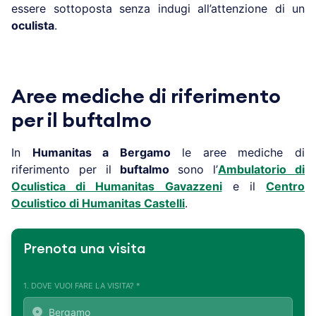
essere sottoposta senza indugi all’attenzione di un
oculista
.
Aree mediche di riferimento
per il buftalmo
In
Humanitas a
Bergamo
le aree mediche di
riferimento per il
buftalmo
sono l’
Ambulatorio di
Oculistica di Humanitas Gavazzeni
e il
Centro
Oculistico di Humanitas Castelli
.
Prenota una visita
1. DOVE VUOI FARE LA VISITA? *