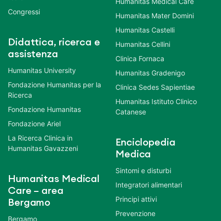
Humanitas Medical Care
Congressi
Humanitas Mater Domini
Humanitas Castelli
Didattica, ricerca e
Humanitas Cellini
assistenza
Clinica Fornaca
Humanitas University
Humanitas Gradenigo
Fondazione Humanitas per la
Clinica Sedes Sapientiae
Ricerca
Humanitas Istituto Clinico
Fondazione Humanitas
Catanese
Fondazione Ariel
La Ricerca Clinica in
Enciclopedia
Humanitas Gavazzeni
Medica
Sintomi e disturbi
Humanitas Medical
Integratori alimentari
Care – area
Principi attivi
Bergamo
Prevenzione
Bergamo