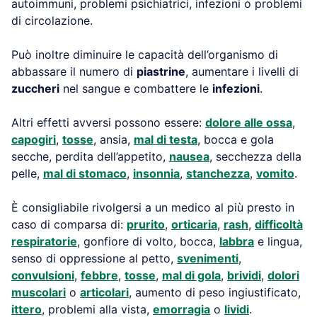
autoimmuni, problemi psichiatrici, infezioni o problemi
di circolazione.
Può inoltre diminuire le capacità dell’organismo di
abbassare il numero di
piastrine
, aumentare i livelli di
zuccheri
nel sangue e combattere le
infezioni
.
Altri effetti avversi possono essere:
dolore alle ossa
,
capogiri
,
tosse
, ansia,
mal di testa
, bocca e gola
secche, perdita dell’appetito,
nausea
, secchezza della
pelle,
mal di stomaco
,
insonnia
,
stanchezza
,
vomito
.
È consigliabile rivolgersi a un medico al più presto in
caso di comparsa di:
prurito
,
orticaria
,
rash
,
difficoltà
respiratorie
, gonfiore di volto, bocca,
labbra
e lingua,
senso di oppressione al petto,
svenimenti
,
convulsioni
,
febbre
,
tosse
,
mal di gola
,
brividi
,
dolori
muscolari
o
articolari
, aumento di peso ingiustificato,
ittero
, problemi alla vista,
emorragia
o
lividi
.