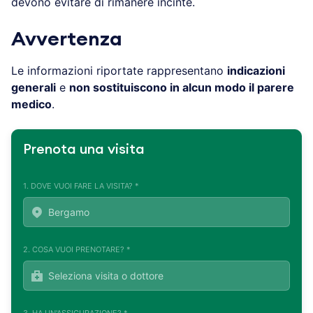
devono evitare di rimanere incinte.
Avvertenza
Le informazioni riportate rappresentano
indicazioni
generali
e
non sostituiscono in alcun modo il parere
medico
.
Prenota una visita
1. DOVE VUOI FARE LA VISITA? *
2. COSA VUOI PRENOTARE? *
3. HA UN'ASSICURAZIONE? *