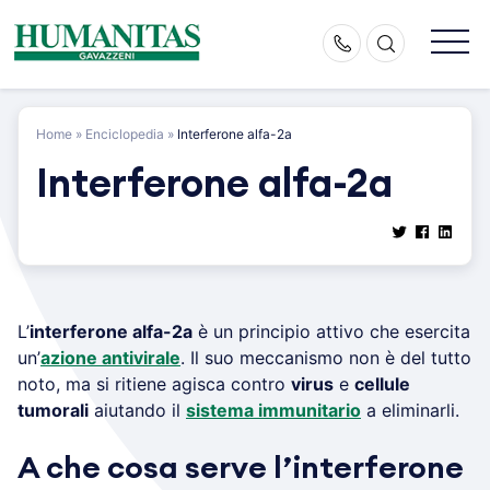
Skip
to
content
Home
»
Enciclopedia
»
Interferone alfa-2a
Interferone alfa-2a
L’
interferone alfa-2a
è un principio attivo che esercita
un’
azione antivirale
. Il suo meccanismo non è del tutto
noto, ma si ritiene agisca contro
virus
e
cellule
tumorali
aiutando il
sistema immunitario
a eliminarli.
A che cosa serve l’interferone