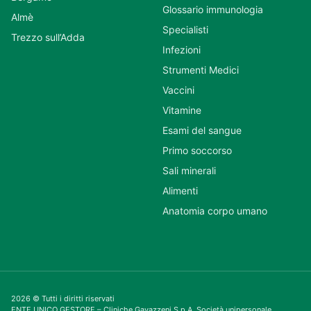
Glossario immunologia
Almè
Specialisti
Trezzo sull’Adda
Infezioni
Strumenti Medici
Vaccini
Vitamine
Esami del sangue
Primo soccorso
Sali minerali
Alimenti
Anatomia corpo umano
2026 © Tutti i diritti riservati
ENTE UNICO GESTORE – Cliniche Gavazzeni S.p.A. Società unipersonale