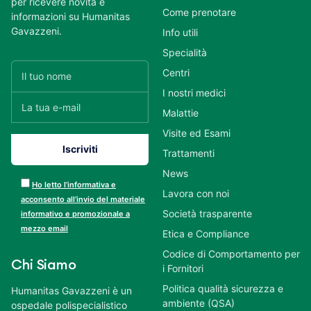
per ricevere novità e
Come prenotare
informazioni su Humanitas
Gavazzeni.
Info utili
Specialità
Centri
I nostri medici
Malattie
Visite ed Esami
Trattamenti
News
Ho letto l’informativa e
Lavora con noi
acconsento all’invio del materiale
Società trasparente
informativo e promozionale a
mezzo email
Etica e Compliance
Codice di Comportamento per
Chi Siamo
i Fornitori
Politica qualità sicurezza e
Humanitas Gavazzeni è un
ambiente (QSA)
ospedale polispecialistico