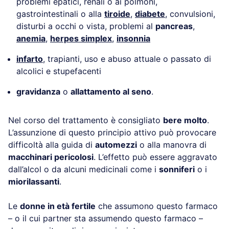
problemi epatici, renali o ai polmoni,
gastrointestinali o alla
tiroide
,
diabete
, convulsioni,
disturbi a occhi o vista, problemi al
pancreas
,
anemia
,
herpes simplex
,
insonnia
infarto
, trapianti, uso e abuso attuale o passato di
alcolici e stupefacenti
gravidanza
o
allattamento al seno
.
Nel corso del trattamento è consigliato
bere molto
.
L’assunzione di questo principio attivo può provocare
difficoltà alla guida di
automezzi
o alla manovra di
macchinari pericolosi
. L’effetto può essere aggravato
dall’alcol o da alcuni medicinali come i
sonniferi
o i
miorilassanti
.
Le
donne in età fertile
che assumono questo farmaco
– o il cui partner sta assumendo questo farmaco –