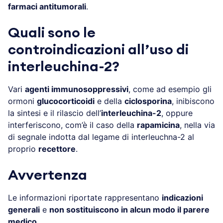
farmaci antitumorali
.
Quali sono le
controindicazioni all’uso di
i
nterleuchina-2?
Vari
agenti immunosoppressivi
, come ad esempio gli
ormoni
glucocorticoidi
e della
ciclosporina
, inibiscono
la sintesi e il rilascio dell’
interleuchina-2
, oppure
interferiscono, com’è il caso della
rapamicina
, nella via
di segnale indotta dal legame di interleuchna-2 al
proprio
recettore
.
Avvertenza
Le informazioni riportate rappresentano
indicazioni
generali
e
non sostituiscono in alcun modo il parere
medico
.