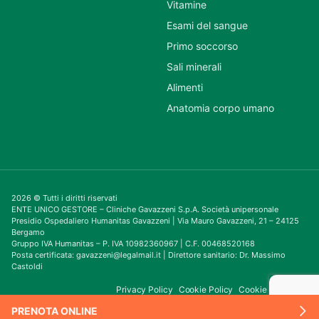
Vitamine
Esami del sangue
Primo soccorso
Sali minerali
Alimenti
Anatomia corpo umano
2026 © Tutti i diritti riservati
ENTE UNICO GESTORE – Cliniche Gavazzeni S.p.A. Società unipersonale
Presidio Ospedaliero Humanitas Gavazzeni | Via Mauro Gavazzeni, 21 – 24125
Bergamo
Gruppo IVA Humanitas – P. IVA 10982360967 | C.F. 00468520168
Posta certificata: gavazzeni@legalmail.it | Direttore sanitario: Dr. Massimo
Castoldi
Privacy Policy
Cookie Policy
Cookie Consent
PRENOTA ONLINE