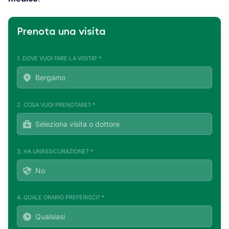
Prenota una visita
1. DOVE VUOI FARE LA VISITA? *
2. COSA VUOI PRENOTARE? *
3. HA UN'ASSICURAZIONE? *
4. QUALE ORARIO PREFERISCI? *