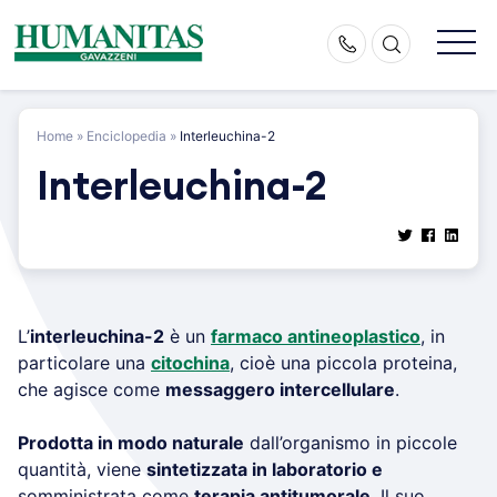
Skip
to
content
Home
»
Enciclopedia
»
Interleuchina-2
Interleuchina-2
L’
interleuchina-2
è un
farmaco antineoplastico
, in
particolare una
citochina
, cioè una piccola proteina,
che agisce come
messaggero intercellulare
.
Prodotta in modo naturale
dall’organismo in piccole
quantità, viene
sintetizzata in laboratorio e
somministrata come
terapia antitumorale
. Il suo