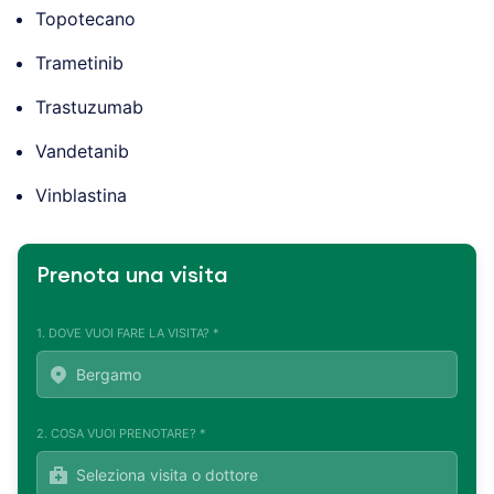
Topotecano
Trametinib
Trastuzumab
Vandetanib
Vinblastina
Prenota una visita
1. DOVE VUOI FARE LA VISITA? *
2. COSA VUOI PRENOTARE? *