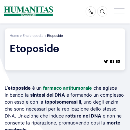
Skip
to
content
Home
»
Enciclopedia
»
Etoposide
Etoposide
L’
etoposide
è un
farmaco antitumorale
che agisce
inibendo la
sintesi del DNA
e formando un complesso
con esso e con la
topoisomerasi II
, uno degli enzimi
che sono necessari per la replicazione dello stesso
DNA. Un’azione che induce
rotture nel DNA
e non ne
consente la riparazione, promuovendo così la
morte
cerebrale
.