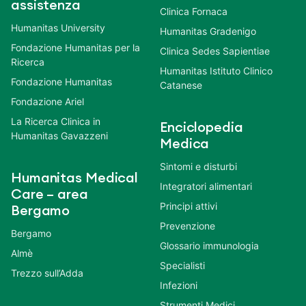
assistenza
Clinica Fornaca
Humanitas University
Humanitas Gradenigo
Fondazione Humanitas per la
Clinica Sedes Sapientiae
Ricerca
Humanitas Istituto Clinico
Fondazione Humanitas
Catanese
Fondazione Ariel
La Ricerca Clinica in
Enciclopedia
Humanitas Gavazzeni
Medica
Sintomi e disturbi
Humanitas Medical
Integratori alimentari
Care – area
Principi attivi
Bergamo
Prevenzione
Bergamo
Glossario immunologia
Almè
Specialisti
Trezzo sull’Adda
Infezioni
Strumenti Medici