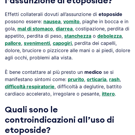
l’assunzione di etoposide?
Effetti collaterali dovuti all’assunzione di
etoposide
possono essere:
nausea
,
vomito
, piaghe in bocca e in
gola,
mal di stomaco
,
diarrea
, costipazione, perdita di
appetito, perdita di peso,
stanchezza
o
debolezza
,
pallore
,
svenimenti
,
capogiri
, perdita dei capelli,
dolore, bruciore o pizzicore alle mani o ai piedi, dolore
agli occhi, problemi alla vista.
È bene contattare al più presto un
medico
se si
manifestano sintomi come:
prurito
,
orticaria
,
rash
,
difficoltà respiratorie
, difficoltà a deglutire, battito
cardiaco accelerato, irregolare o pesante,
ittero
.
Quali sono le
controindicazioni all’uso di
etoposide?