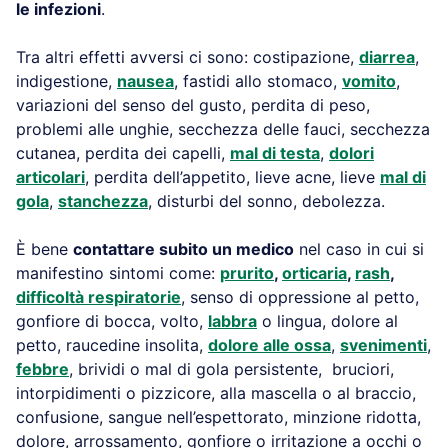
le infezioni
.
Tra altri effetti avversi ci sono: costipazione,
diarrea
,
indigestione,
nausea
, fastidi allo stomaco,
vomito
,
variazioni del senso del gusto, perdita di peso,
problemi alle unghie, secchezza delle fauci, secchezza
cutanea, perdita dei capelli,
mal di testa
,
dolori
articolari
, perdita dell’appetito, lieve acne, lieve
mal di
gola
,
stanchezza
, disturbi del sonno, debolezza.
È bene
contattare subito un medico
nel caso in cui si
manifestino sintomi come:
prurito
,
orticaria
,
rash
,
difficoltà respiratorie
, senso di oppressione al petto,
gonfiore di bocca, volto,
labbra
o lingua, dolore al
petto, raucedine insolita,
dolore alle ossa
,
svenimenti
,
febbre
, brividi o mal di gola persistente, bruciori,
intorpidimenti o pizzicore, alla mascella o al braccio,
confusione, sangue nell’espettorato, minzione ridotta,
dolore, arrossamento, gonfiore o irritazione a occhi o