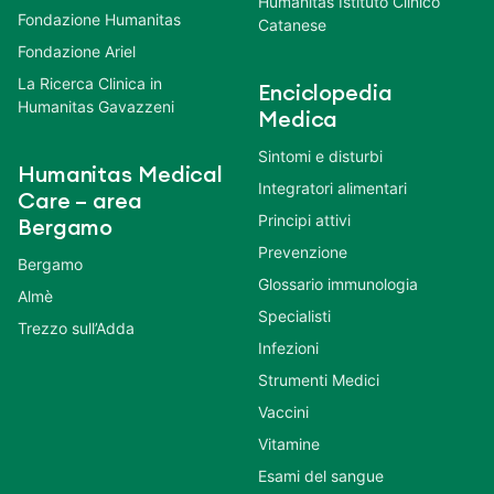
Humanitas Istituto Clinico
Fondazione Humanitas
Catanese
Fondazione Ariel
La Ricerca Clinica in
Enciclopedia
Humanitas Gavazzeni
Medica
Sintomi e disturbi
Humanitas Medical
Integratori alimentari
Care – area
Principi attivi
Bergamo
Prevenzione
Bergamo
Glossario immunologia
Almè
Specialisti
Trezzo sull’Adda
Infezioni
Strumenti Medici
Vaccini
Vitamine
Esami del sangue