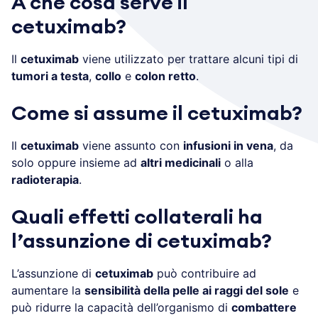
A che cosa serve il
cetuximab?
Il
cetuximab
viene utilizzato per trattare alcuni tipi di
tumori a testa
,
collo
e
colon retto
.
Come si assume il cetuximab?
Il
cetuximab
viene assunto con
infusioni in vena
, da
solo oppure insieme ad
altri medicinali
o alla
radioterapia
.
Quali effetti collaterali ha
l’assunzione di cetuximab?
L’assunzione di
cetuximab
può contribuire ad
aumentare la
sensibilità della pelle ai raggi del sole
e
può ridurre la capacità dell’organismo di
combattere