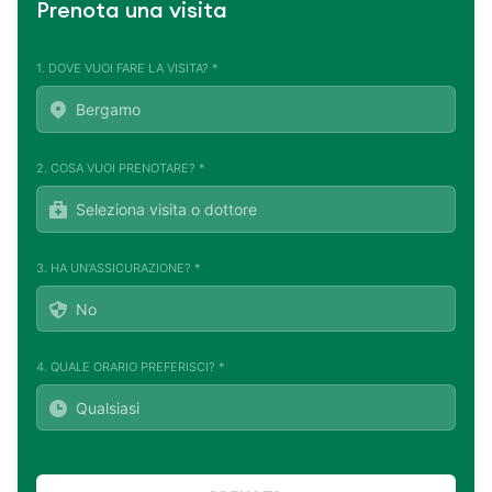
Prenota una visita
1. DOVE VUOI FARE LA VISITA? *
2. COSA VUOI PRENOTARE? *
3. HA UN'ASSICURAZIONE? *
4. QUALE ORARIO PREFERISCI? *