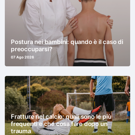
Postura nei bambini: quando è il caso di
preoccuparsi?
07 Ago 2026
Fratture nel calcio: quali sono le più
frequenti e che cosa fare dopo un
trauma