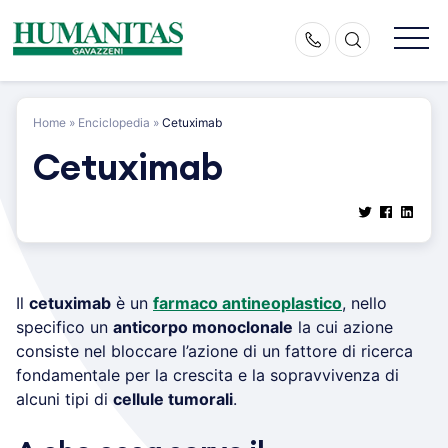
Skip
to
content
Home
»
Enciclopedia
»
Cetuximab
Cetuximab
Il
cetuximab
è un
farmaco antineoplastico
, nello
specifico un
anticorpo monoclonale
la cui azione
consiste nel bloccare l’azione di un fattore di ricerca
fondamentale per la crescita e la sopravvivenza di
alcuni tipi di
cellule tumorali
.