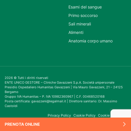
Esami del sangue
Primo soccorso
Sali minerali
Alimenti
Anatomia corpo umano
2026 © Tutti i diritti riservati
ENTE UNICO GESTORE – Cliniche Gavazzeni S.p.A. Società unipersonale
Presidio Ospedaliero Humanitas Gavazzeni | Via Mauro Gavazzeni, 21 – 24125
Bergamo
Gruppo IVA Humanitas – P. IVA 10982360967 | C.F. 00468520168
Posta certificata: gavazzeni@legalmail.it | Direttore sanitario: Dr. Massimo
Castoldi
Privacy Policy
Cookie Policy
Cookie Consent
PRENOTA ONLINE