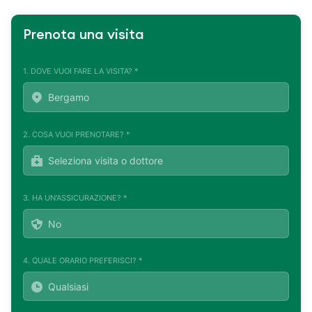
Prenota una visita
1. DOVE VUOI FARE LA VISITA? *
2. COSA VUOI PRENOTARE? *
3. HA UN'ASSICURAZIONE? *
4. QUALE ORARIO PREFERISCI? *