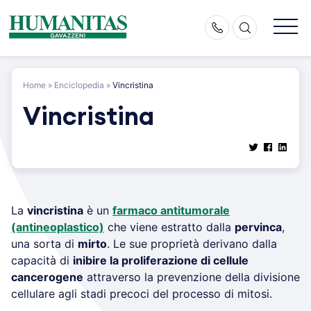
Skip
to
content
Home
»
Enciclopedia
»
Vincristina
Vincristina
La
vincristina
è un
farmaco antitumorale
(antineoplastico)
che viene estratto dalla
pervinca
,
una sorta di
mirto
. Le sue proprietà derivano dalla
capacità di
inibire la proliferazione di cellule
cancerogene
attraverso la prevenzione della divisione
cellulare agli stadi precoci del processo di mitosi.