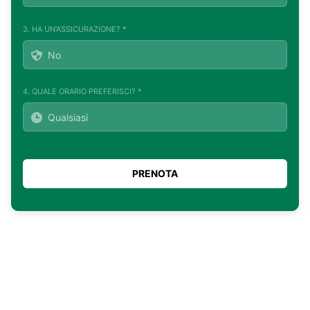
3. HA UN'ASSICURAZIONE? *
4. QUALE ORARIO PREFERISCI? *