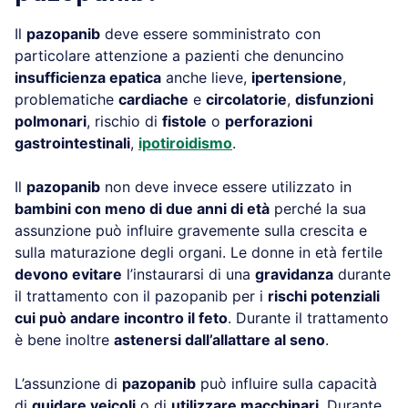
Il
pazopanib
deve essere somministrato con
particolare attenzione a pazienti che denuncino
insufficienza epatica
anche lieve,
ipertensione
,
problematiche
cardiache
e
circolatorie
,
disfunzioni
polmonari
, rischio di
fistole
o
perforazioni
gastrointestinali
,
ipotiroidismo
.
Il
pazopanib
non deve invece essere utilizzato in
bambini con meno di due anni di età
perché la sua
assunzione può influire gravemente sulla crescita e
sulla maturazione degli organi. Le donne in età fertile
devono evitare
l’instaurarsi di una
gravidanza
durante
il trattamento con il pazopanib per i
rischi potenziali
cui può andare incontro il feto
. Durante il trattamento
è bene inoltre
astenersi dall’allattare al seno
.
L’assunzione di
pazopanib
può influire sulla capacità
di
guidare veicoli
o di
utilizzare macchinari
. Durante