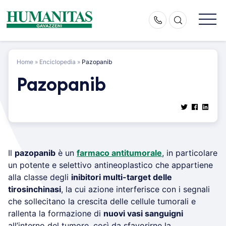
Skip
to
content
Home
»
Enciclopedia
»
Pazopanib
Pazopanib
Il
pazopanib
è un
farmaco antitumorale
, in particolare
un potente e selettivo antineoplastico che appartiene
alla classe degli
inibitori multi-target delle
tirosinchinasi
, la cui azione interferisce con i segnali
che sollecitano la crescita delle cellule tumorali e
rallenta la formazione di
nuovi vasi sanguigni
all’interno del tumore, così da sfavorirne la