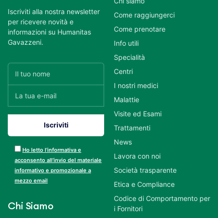
Chi siamo
Iscriviti alla nostra newsletter
Come raggiungerci
per ricevere novità e
Come prenotare
informazioni su Humanitas
Gavazzeni.
Info utili
Specialità
Centri
I nostri medici
Malattie
Visite ed Esami
Trattamenti
News
Ho letto l’informativa e
Lavora con noi
acconsento all’invio del materiale
Società trasparente
informativo e promozionale a
mezzo email
Etica e Compliance
Codice di Comportamento per
Chi Siamo
i Fornitori