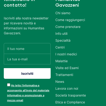
contatto!
Gavazzeni
Chi siamo
Iscriviti alla nostra newsletter
Come raggiungerci
per ricevere novità e
Come prenotare
informazioni su Humanitas
Gavazzeni.
Info utili
Specialità
Centri
I nostri medici
Malattie
Visite ed Esami
Trattamenti
News
Ho letto l’informativa e
Lavora con noi
acconsento all’invio del materiale
Società trasparente
informativo e promozionale a
mezzo email
Etica e Compliance