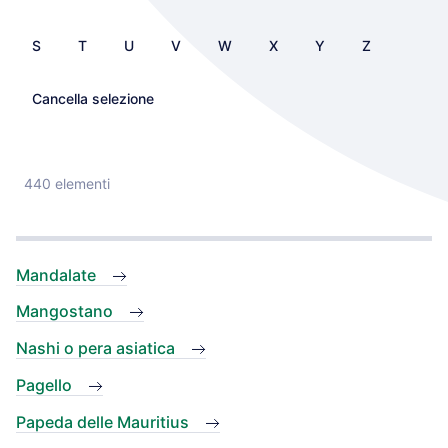
S
T
U
V
W
X
Y
Z
Cancella selezione
440 elementi
Mandalate
Mangostano
Nashi o pera asiatica
Pagello
Papeda delle Mauritius