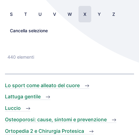
S
T
U
V
W
X
Y
Z
Cancella selezione
440 elementi
Lo sport come alleato del cuore
Lattuga gentile
Luccio
Osteoporosi: cause, sintomi e prevenzione
Ortopedia 2 e Chirurgia Protesica