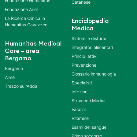
Fondazione Humanitas
Catanese
Fondazione Ariel
La Ricerca Clinica in
Enciclopedia
Humanitas Gavazzeni
Medica
Sintomi e disturbi
Humanitas Medical
Integratori alimentari
Care – area
Principi attivi
Bergamo
Prevenzione
Bergamo
Glossario immunologia
Almè
Specialisti
Trezzo sull’Adda
Infezioni
Strumenti Medici
Vaccini
Vitamine
Esami del sangue
Primo soccorso