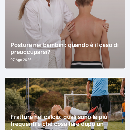
Postura nei bambini: quando è il caso di
preoccuparsi?
07 Ago 2026
Fratture nel calcio: quali sono le più
frequenti e che cosa fare dopo un