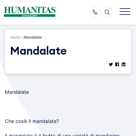
Skip
to
content
Home
»
Mandalate
Mandalate
Mandalate
Che cos’è il mandalate?
Il mandalate è il frutto di una varietà di mandarino