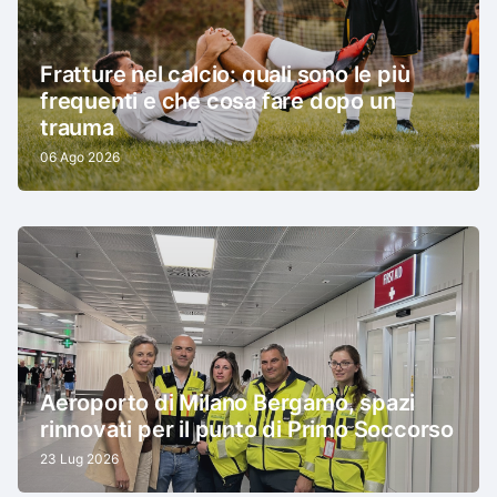
Fratture nel calcio: quali sono le più
frequenti e che cosa fare dopo un
trauma
06 Ago 2026
Aeroporto di Milano Bergamo, spazi
rinnovati per il punto di Primo Soccorso
23 Lug 2026