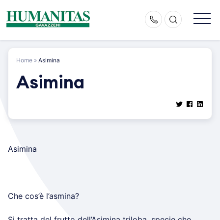
Skip
to
content
Home
»
Asimina
Asimina
Asimina
Che cos’è l’asmina?
Si tratta del frutto dell’Asimina triloba, specie che