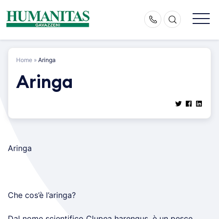
Skip
to
content
Home
»
Aringa
Aringa
Aringa
Che cos’è l’aringa?
Dal nome scientifico Clupea harengus, è un pesce