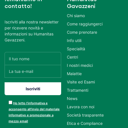
contatto!
Gavazzeni
Chi siamo
Iscriviti alla nostra newsletter
Come raggiungerci
per ricevere novità e
Come prenotare
informazioni su Humanitas
Gavazzeni.
Info utili
Specialità
Centri
I nostri medici
Malattie
Visite ed Esami
Trattamenti
News
Ho letto l’informativa e
Lavora con noi
acconsento all’invio del materiale
Società trasparente
informativo e promozionale a
mezzo email
Etica e Compliance