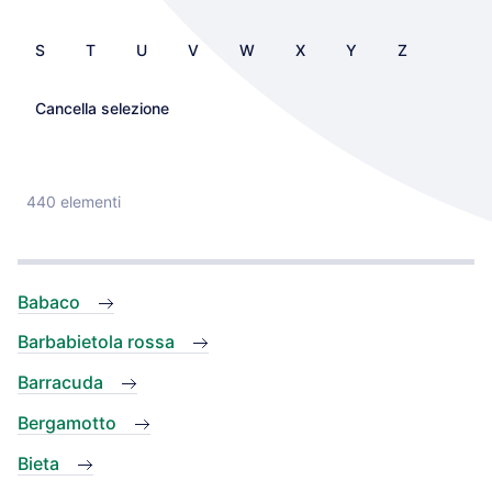
S
T
U
V
W
X
Y
Z
Cancella selezione
440 elementi
Babaco
Barbabietola rossa
Barracuda
Bergamotto
Bieta