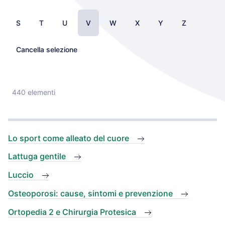
S
T
U
V
W
X
Y
Z
Cancella selezione
440 elementi
Lo sport come alleato del cuore
Lattuga gentile
Luccio
Osteoporosi: cause, sintomi e prevenzione
Ortopedia 2 e Chirurgia Protesica