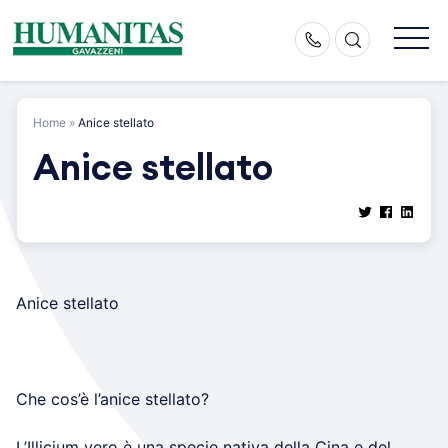
Skip
to
content
Home
»
Anice stellato
Anice stellato
Anice stellato
Che cos’è l’anice stellato?
L’Illicium vero è una specie nativa della Cina e del