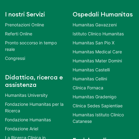
I nostri Servizi
Ospedali Humanitas
Prenotazioni Online
Humanitas Gavazzeni
Referti Online
Istituto Clinico Humanitas
Pronto soccorso in tempo
Humanitas San Pio X
reale
Humanitas Medical Care
Congressi
Humanitas Mater Domini
Humanitas Castelli
Didattica, ricerca e
Humanitas Cellini
assistenza
Clinica Fornaca
Humanitas University
Humanitas Gradenigo
Fondazione Humanitas per la
Clinica Sedes Sapientiae
Ricerca
Humanitas Istituto Clinico
Fondazione Humanitas
Catanese
Fondazione Ariel
La Ricerca Clinica in