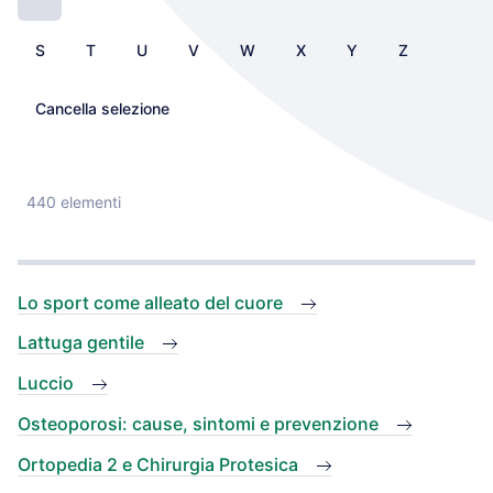
S
T
U
V
W
X
Y
Z
Cancella selezione
440 elementi
Lo sport come alleato del cuore
Lattuga gentile
Luccio
Osteoporosi: cause, sintomi e prevenzione
Ortopedia 2 e Chirurgia Protesica