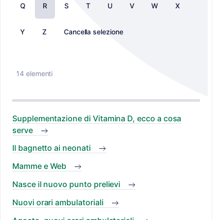
Q
R
S
T
U
V
W
X
Y
Z
Cancella selezione
14 elementi
Supplementazione di Vitamina D, ecco a cosa
serve
Il bagnetto ai neonati
Mamme e Web
Nasce il nuovo punto prelievi
Nuovi orari ambulatoriali