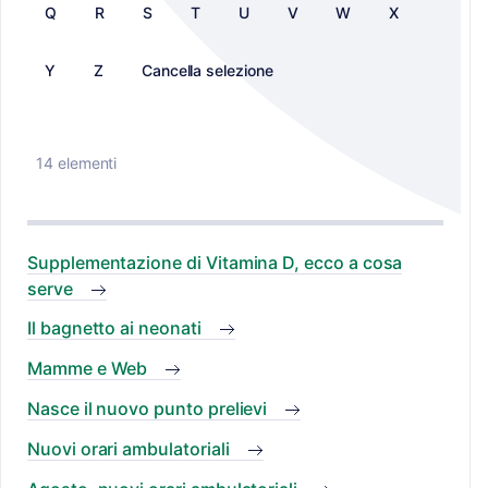
Q
R
S
T
U
V
W
X
Y
Z
Cancella selezione
14 elementi
Supplementazione di Vitamina D, ecco a cosa
serve
Il bagnetto ai neonati
Mamme e Web
Nasce il nuovo punto prelievi
Nuovi orari ambulatoriali