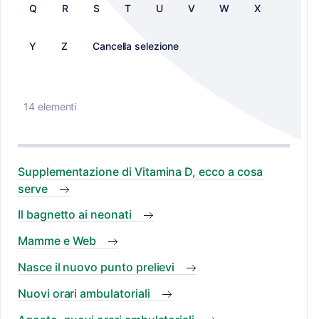
Q
R
S
T
U
V
W
X
Y
Z
Cancella selezione
14 elementi
Supplementazione di Vitamina D, ecco a cosa
serve
Il bagnetto ai neonati
Mamme e Web
Nasce il nuovo punto prelievi
Nuovi orari ambulatoriali