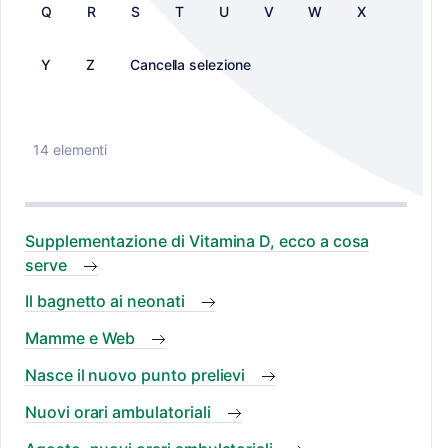
Q
R
S
T
U
V
W
X
Y
Z
Cancella selezione
14 elementi
Supplementazione di Vitamina D, ecco a cosa
serve
Il bagnetto ai neonati
Mamme e Web
Nasce il nuovo punto prelievi
Nuovi orari ambulatoriali