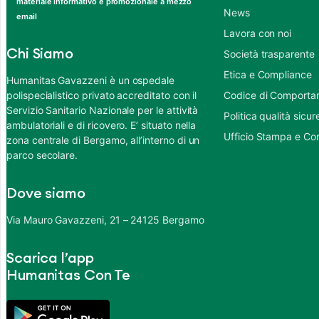
materiale informativo e promozionale a mezzo
News
email
Lavora con noi
Chi Siamo
Società trasparente
Etica e Compliance
Humanitas Gavazzeni è un ospedale
polispecialistico privato accreditato con il
Codice di Comportame
Servizio Sanitario Nazionale per le attività
Politica qualità sic
ambulatoriali e di ricovero. E’ situato nella
Ufficio Stampa e Co
zona centrale di Bergamo, all’interno di un
parco secolare.
Dove siamo
Via Mauro Gavazzeni, 21 – 24125 Bergamo
Scarica l’app
Humanitas Con Te