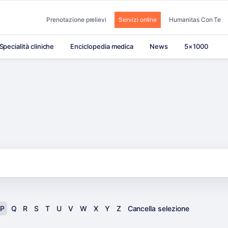
Prenotazione prelievi
Servizi online
Humanitas Con Te
Specialità cliniche
Enciclopedia medica
News
5×1000
P
Q
R
S
T
U
V
W
X
Y
Z
Cancella selezione