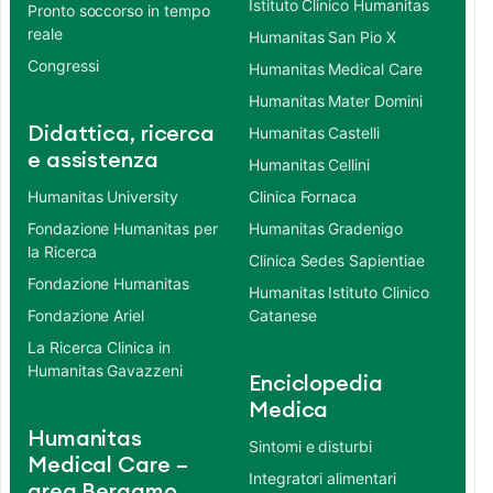
Istituto Clinico Humanitas
Pronto soccorso in tempo
reale
Humanitas San Pio X
Congressi
Humanitas Medical Care
Humanitas Mater Domini
Didattica, ricerca
Humanitas Castelli
e assistenza
Humanitas Cellini
Humanitas University
Clinica Fornaca
Fondazione Humanitas per
Humanitas Gradenigo
la Ricerca
Clinica Sedes Sapientiae
Fondazione Humanitas
Humanitas Istituto Clinico
Fondazione Ariel
Catanese
La Ricerca Clinica in
Humanitas Gavazzeni
Enciclopedia
Medica
Humanitas
Sintomi e disturbi
Medical Care –
Integratori alimentari
area Bergamo