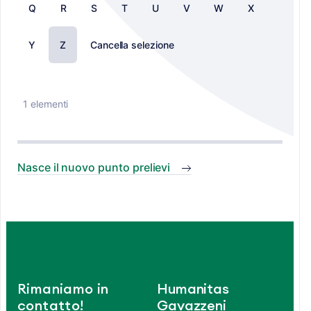
Q
R
S
T
U
V
W
X
Y
Z
Cancella selezione
1 elementi
Nasce il nuovo punto prelievi
Rimaniamo in
Humanitas
contatto!
Gavazzeni