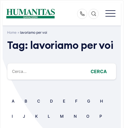
Skip
to
content
Home
»
lavoriamo per voi
Tag:
lavoriamo per voi
CERCA
A
B
C
D
E
F
G
H
I
J
K
L
M
N
O
P