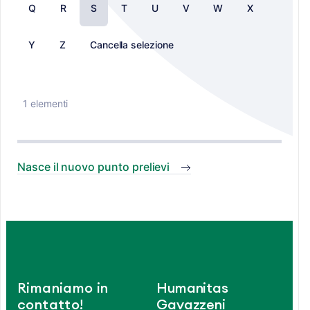
Q
R
S
T
U
V
W
X
Y
Z
Cancella selezione
1 elementi
Nasce il nuovo punto prelievi
Rimaniamo in
Humanitas
contatto!
Gavazzeni