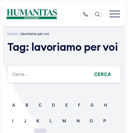
Skip
to
content
Home
»
lavoriamo per voi
Tag:
lavoriamo per voi
CERCA
A
B
C
D
E
F
G
H
I
J
K
L
M
N
O
P