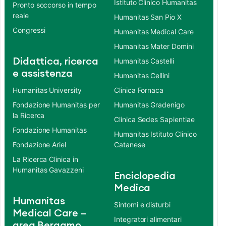
Istituto Clinico Humanitas
Pronto soccorso in tempo
reale
Humanitas San Pio X
Congressi
Humanitas Medical Care
Humanitas Mater Domini
Didattica, ricerca
Humanitas Castelli
e assistenza
Humanitas Cellini
Humanitas University
Clinica Fornaca
Fondazione Humanitas per
Humanitas Gradenigo
la Ricerca
Clinica Sedes Sapientiae
Fondazione Humanitas
Humanitas Istituto Clinico
Fondazione Ariel
Catanese
La Ricerca Clinica in
Humanitas Gavazzeni
Enciclopedia
Medica
Humanitas
Sintomi e disturbi
Medical Care –
Integratori alimentari
area Bergamo