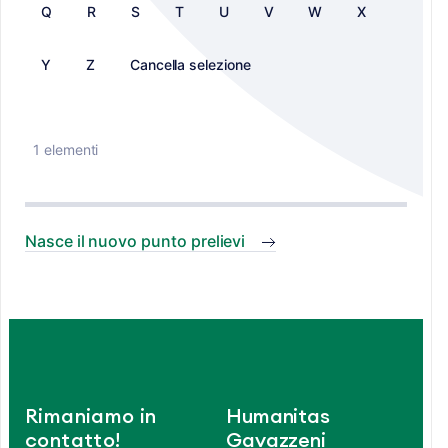
Q
R
S
T
U
V
W
X
Y
Z
Cancella selezione
1 elementi
Nasce il nuovo punto prelievi
Rimaniamo in
Humanitas
contatto!
Gavazzeni