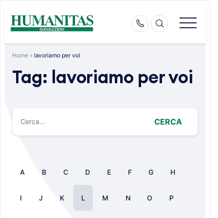
Skip
to
content
Home
»
lavoriamo per voi
Tag:
lavoriamo per voi
CERCA
A
B
C
D
E
F
G
H
I
J
K
L
M
N
O
P