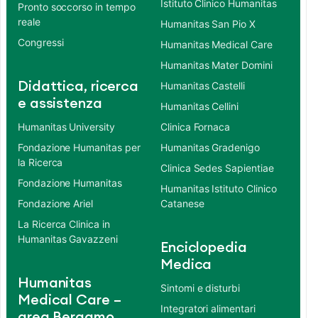
Istituto Clinico Humanitas
Pronto soccorso in tempo
reale
Humanitas San Pio X
Congressi
Humanitas Medical Care
Humanitas Mater Domini
Didattica, ricerca
Humanitas Castelli
e assistenza
Humanitas Cellini
Humanitas University
Clinica Fornaca
Fondazione Humanitas per
Humanitas Gradenigo
la Ricerca
Clinica Sedes Sapientiae
Fondazione Humanitas
Humanitas Istituto Clinico
Fondazione Ariel
Catanese
La Ricerca Clinica in
Humanitas Gavazzeni
Enciclopedia
Medica
Humanitas
Sintomi e disturbi
Medical Care –
Integratori alimentari
area Bergamo